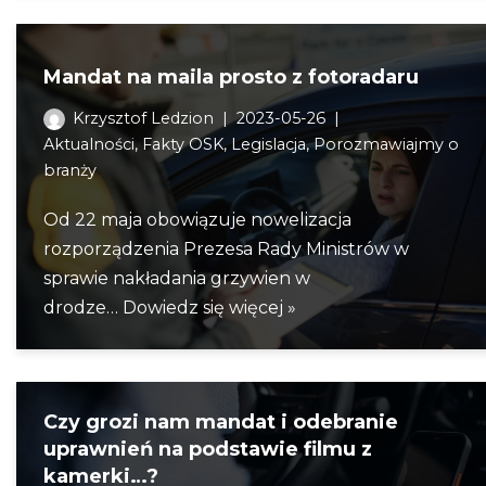
Mandat na maila prosto z fotoradaru
Krzysztof Ledzion
2023-05-26
Aktualności
,
Fakty OSK
,
Legislacja
,
Porozmawiajmy o
branży
Od 22 maja obowiązuje nowelizacja
rozporządzenia Prezesa Rady Ministrów w
sprawie nakładania grzywien w
drodze…
Dowiedz się więcej »
Czy grozi nam mandat i odebranie
uprawnień na podstawie filmu z
kamerki…?