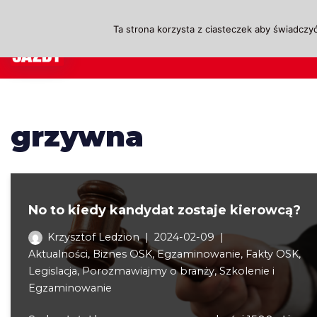
Ta strona korzysta z ciasteczek aby świadczyć
Przejdź
A
do
treści
grzywna
No to kiedy kandydat zostaje kierowcą?
Krzysztof Ledzion
2024-02-09
Aktualności
,
Biznes OSK
,
Egzaminowanie
,
Fakty OSK
,
Legislacja
,
Porozmawiajmy o branży
,
Szkolenie i
Egzaminowanie