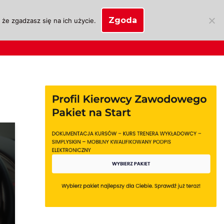
Zgoda
że zgadzasz się na ich użycie.
SKLEP
anie
Biznes OSK
Moje konto