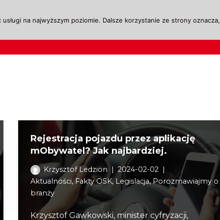
 usługi na najwyższym poziomie. Dalsze korzystanie ze strony oznacza, 
ktualności
Legislacja
Szkolenie i Egzaminow
Rejestracja pojazdu przez aplikację
mObywatel? Jak najbardziej.
Krzysztof Ledzion
2024-02-02
Aktualności
,
Fakty OSK
,
Legislacja
,
Porozmawiajmy o
branży
Krzysztof Gawkowski, minister cyfryzacji,