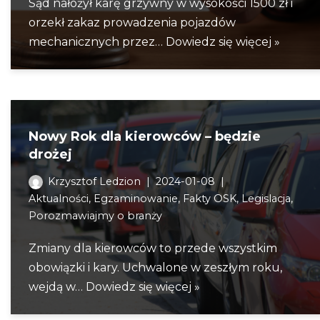
Sąd nałożył karę grzywny w wysokości 1500 zł i
orzekł zakaz prowadzenia pojazdów
mechanicznych przez…
Dowiedz się więcej »
Nowy Rok dla kierowców – będzie
drożej
Krzysztof Ledzion
2024-01-08
Aktualności
,
Egzaminowanie
,
Fakty OSK
,
Legislacja
,
Porozmawiajmy o branży
Zmiany dla kierowców to przede wszystkim
obowiązki i kary. Uchwalone w zeszłym roku,
wejdą w…
Dowiedz się więcej »