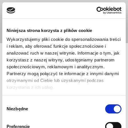
Ta strona korzysta z ciasteczek aby świadczyć usługi na
najwyższym poziomie. Dalsze korzystanie ze strony oznacza,
Przejdź
że zgadzasz się na ich użycie.
do
treści
Zgoda
Niniejsza strona korzysta z plików cookie
Wykorzystujemy pliki cookie do spersonalizowania treści
i reklam, aby oferować funkcje społecznościowe i
analizować ruch w naszej witrynie. Informacje o tym, jak
korzystasz z naszej witryny, udostępniamy partnerom
O nas
społecznościowym, reklamowym i analitycznym.
Partnerzy mogą połączyć te informacje z innymi danymi
otrzymanymi od Ciebie lub uzyskanymi podczas
Szkola-jazdy.pl jest najpopularniejszym serwisem
korzystania z ich usług.
przybliżającym tematykę związaną ze szkoleniem i
egzaminowaniem kandydatów na kierowców oraz
Wybór
kierowców, a także bezpieczeństwem ruchu
Niezbędne
zgody
drogowego.
Szkola-jazdy.pl to miejsce, gdzie emitowany jest
Preferencje