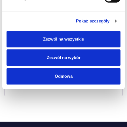
Hasło
*
Pokaż szczegóły
Twoje dane osobowe zostaną użyte do obsługi
Zezwól na wszystkie
twojej wizyty na naszej stronie, zarządzania
dostępem do twojego konta i dla innych celów o
których mówi nasza
polityka prywatności
.
Zezwól na wybór
Odmowa
Zarejestruj się