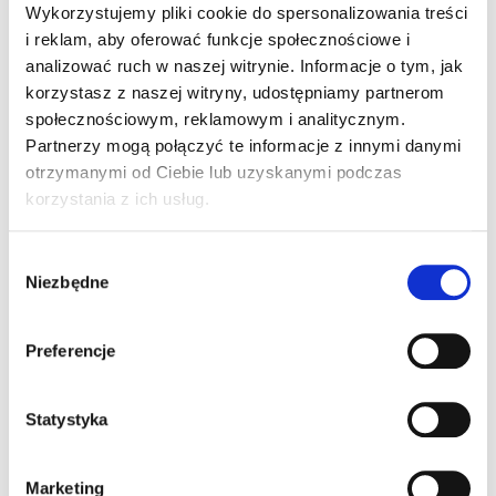
Wykorzystujemy pliki cookie do spersonalizowania treści
Hasło
*
i reklam, aby oferować funkcje społecznościowe i
analizować ruch w naszej witrynie. Informacje o tym, jak
korzystasz z naszej witryny, udostępniamy partnerom
społecznościowym, reklamowym i analitycznym.
Partnerzy mogą połączyć te informacje z innymi danymi
Zaloguj się
Zapamiętaj mnie
otrzymanymi od Ciebie lub uzyskanymi podczas
korzystania z ich usług.
Nie pamiętasz hasła?
Wybór
Niezbędne
zgody
Zarejestruj się
Preferencje
Adres e-mail
*
Statystyka
Marketing