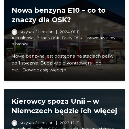
Nowa benzyna E10 – co to
znaczy dla OSK?
Krzysztof Ledzion
2024-01-11
Aktualności
,
Biznes OSK
,
Fakty OSK
,
Porozmawiajmy
o branży
Nowa benzyna jest dostępna na stacjach paliw
od 1 stycznia. Budzi wiele kontrowersji, bo
nie…
Dowiedz się więcej »
Kierowcy spoza Unii – w
Niemczech będzie ich więcej
Krzysztof Ledzion
2023-12-21
Aktualności
,
Fakty OSK
,
Legislacja
,
Porozmawiajmy o