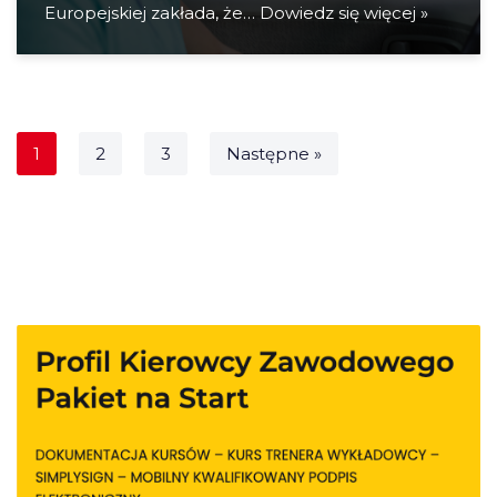
Europejskiej zakłada, że…
Dowiedz się więcej »
1
2
3
Następne »