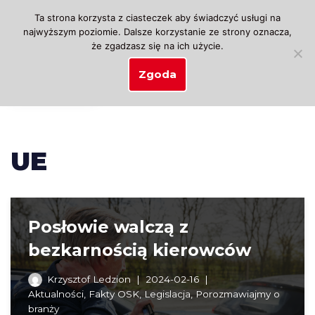
Ta strona korzysta z ciasteczek aby świadczyć usługi na
najwyższym poziomie. Dalsze korzystanie ze strony oznacza,
Przejdź
że zgadzasz się na ich użycie.
do
treści
Zgoda
UE
Posłowie walczą z
bezkarnością kierowców
Krzysztof Ledzion
2024-02-16
Aktualności
,
Fakty OSK
,
Legislacja
,
Porozmawiajmy o
branży