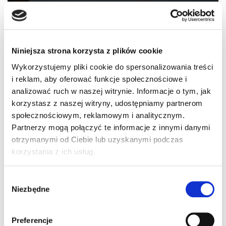
obowiązkowym badaniom lekarskim? Temat
wraca co jakiś czas.…
Dowiedz się więcej »
Niniejsza strona korzysta z plików cookie
Wykorzystujemy pliki cookie do spersonalizowania treści
Nowe śmigłowce dla
i reklam, aby oferować funkcje społecznościowe i
analizować ruch w naszej witrynie. Informacje o tym, jak
drogówki
korzystasz z naszej witryny, udostępniamy partnerom
społecznościowym, reklamowym i analitycznym.
Krzysztof Ledzion
2023-12-21
Aktualności
,
Fakty OSK
,
Porozmawiajmy o branży
Partnerzy mogą połączyć te informacje z innymi danymi
otrzymanymi od Ciebie lub uzyskanymi podczas
Komenda Główna Policji poinformowała o
korzystania z ich usług.
zakupie śmigłowców, które sfinansowane
zostały ze środków Unii Europejskiej.
Wybór
W…
Dowiedz się więcej »
Niezbędne
zgody
Preferencje