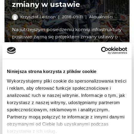
zmiany w ustawie
Krzysztof Ledzion
2018-09-11
Aktualności
Na jutrzejszym posiedzeniu komisji infrastruktury
posłowie zajmą się projektem zmiany ustawy o
kierujących pojazdami, zakładającym,…
Dowiedz
się więcej »
Niniejsza strona korzysta z plików cookie
Wykorzystujemy pliki cookie do spersonalizowania treści
i reklam, aby oferować funkcje społecznościowe i
Formalności stało się
analizować ruch w naszej witrynie. Informacje o tym, jak
zadość. Okresu próbnego
korzystasz z naszej witryny, udostępniamy partnerom
prędko nie będzie
społecznościowym, reklamowym i analitycznym.
Partnerzy mogą połączyć te informacje z innymi danymi
Krzysztof Ledzion
2018-05-17
Aktualności
otrzymanymi od Ciebie lub uzyskanymi podczas
korzystania z ich usług.