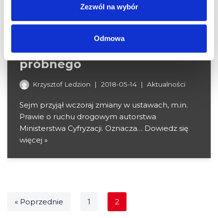
Zezwól na wybór
Posłowie zagłosowali za
Odmowa
odroczeniem okresu
próbnego
Krzysztof Ledzion
2018-05-14
Aktualności
Sejm przyjął wczoraj zmiany w ustawach, m.in.
Prawie o ruchu drogowym autorstwa
Ministerstwa Cyfryzacji. Oznacza…
Dowiedz się
więcej »
« Poprzednie
1
2