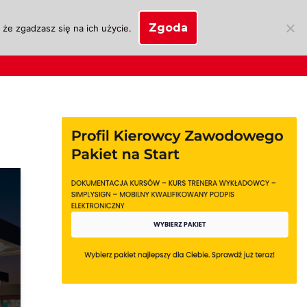
Zgoda
że zgadzasz się na ich użycie.
SKLEP
anie
Biznes OSK
Moje konto