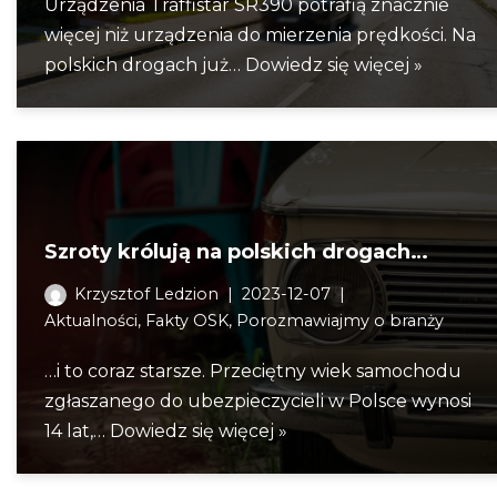
Urządzenia Traffistar SR390 potrafią znacznie
więcej niż urządzenia do mierzenia prędkości. Na
polskich drogach już…
Dowiedz się więcej »
Szroty królują na polskich drogach…
Krzysztof Ledzion
2023-12-07
Aktualności
,
Fakty OSK
,
Porozmawiajmy o branży
…i to coraz starsze. Przeciętny wiek samochodu
zgłaszanego do ubezpieczycieli w Polsce wynosi
14 lat,…
Dowiedz się więcej »