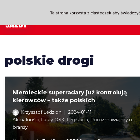
Ta strona korzysta z ciasteczek aby świadczyć
Przejdź
A
do
treści
polskie drogi
Niemieckie superradary już kontrolują
kierowców – także polskich
Krzysztof Ledzion
2024-01-11
Aktualności
,
Fakty OSK
,
Legislacja
,
Porozmawiajmy o
branży