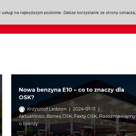
 usługi na najwyższym poziomie. Dalsze korzystanie ze strony oznacza, 
ktualności
Legislacja
Szkolenie i Egzaminow
Nowa benzyna E10 – co to znaczy dla
OSK?
Krzysztof Ledzion
2024-01-11
Aktualności
,
Biznes OSK
,
Fakty OSK
,
Porozmawiajmy
o branży