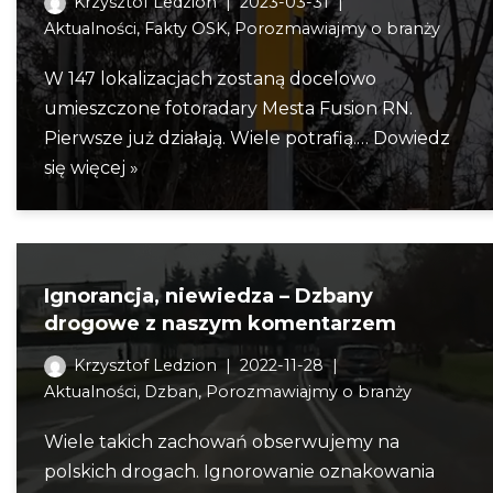
Krzysztof Ledzion
2023-03-31
Aktualności
,
Fakty OSK
,
Porozmawiajmy o branży
W 147 lokalizacjach zostaną docelowo
umieszczone fotoradary Mesta Fusion RN.
Pierwsze już działają. Wiele potrafią.…
Dowiedz
się więcej »
Ignorancja, niewiedza – Dzbany
drogowe z naszym komentarzem
Krzysztof Ledzion
2022-11-28
Aktualności
,
Dzban
,
Porozmawiajmy o branży
Wiele takich zachowań obserwujemy na
polskich drogach. Ignorowanie oznakowania