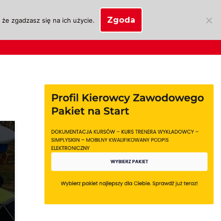
Zgoda
że zgadzasz się na ich użycie.
SKLEP
anie
Biznes OSK
Moje konto