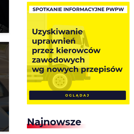
ą
Najnowsze