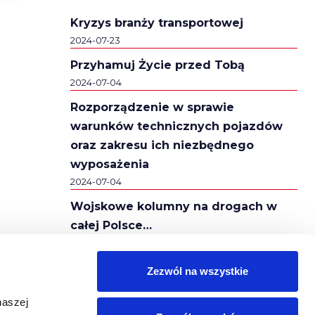
Kryzys branży transportowej
2024-07-23
Przyhamuj Życie przed Tobą
2024-07-04
Rozporządzenie w sprawie
warunków technicznych pojazdów
oraz zakresu ich niezbędnego
wyposażenia
2024-07-04
Wojskowe kolumny na drogach w
całej Polsce…
2024-02-16
Autostrady A2 i A4 za darmo!
Zezwól na wszystkie
2024-02-16
naszej