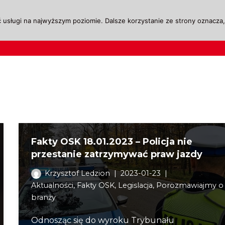
 usługi na najwyższym poziomie. Dalsze korzystanie ze strony oznacza, 
ktualności
Legislacja
Szkolenie i Egzaminow
Fakty OSK 18.01.2023 – Policja nie
przestanie zatrzymywać praw jazdy
Krzysztof Ledzion
2023-01-23
Aktualności
,
Fakty OSK
,
Legislacja
,
Porozmawiajmy o
branży
Odnosząc się do wyroku Trybunału