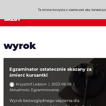
Ta strona korzysta z ciasteczek aby świadczyć
Przejdź
A
do
treści
wyrok
Egzaminator ostatecznie skazany za
śmierć kursantki
Krzysztof Ledzion
2023-06-28
Aktualności
,
Egzaminowanie
Wyrok bezwzględnego więzienia dla