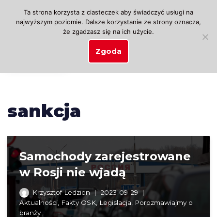
Ta strona korzysta z ciasteczek aby świadczyć usługi na
najwyższym poziomie. Dalsze korzystanie ze strony oznacza,
Przejdź
że zgadzasz się na ich użycie.
do
treści
Zgoda
sankcja
Samochody zarejestrowane
w Rosji nie wjadą
Krzysztof Ledzion
2023-09-29
Aktualności
,
Fakty OSK
,
Legislacja
,
Porozmawiajmy o
branży