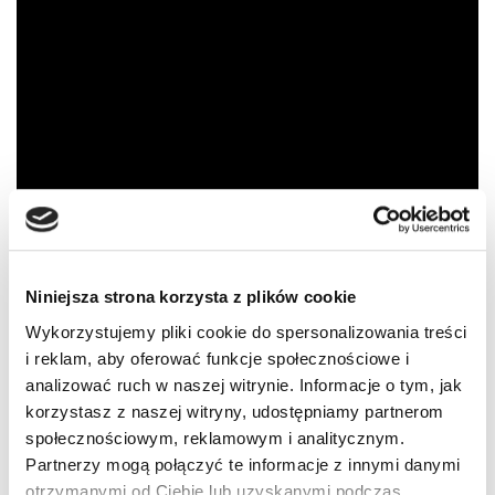
Niniejsza strona korzysta z plików cookie
Wykorzystujemy pliki cookie do spersonalizowania treści
i reklam, aby oferować funkcje społecznościowe i
Tagi:
FAKTY OSK
KARA
NOWY TARYFIKATOR
analizować ruch w naszej witrynie. Informacje o tym, jak
korzystasz z naszej witryny, udostępniamy partnerom
SANKCJA
SYGNALIZATOR S2
ZIELONA STRZAŁKA
społecznościowym, reklamowym i analitycznym.
Partnerzy mogą połączyć te informacje z innymi danymi
otrzymanymi od Ciebie lub uzyskanymi podczas