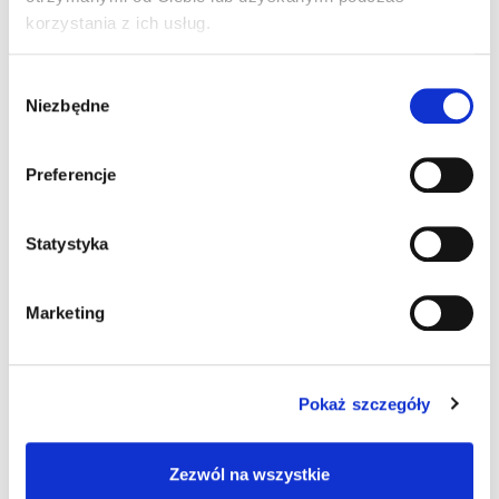
korzystania z ich usług.
3 komentarze do “Fakty OSK
21.09.2022 – Zielona strzałka-
Wybór
zatrzymaj się!”
Niezbędne
zgody
Preferencje
Pingback:
I8GAMES สล็อตโปรแรง แตกง่าย ไม่มีขั้นต่ำ
Statystyka
Pingback:
https://gutterhaveit.com/wp-
content/uploads/2022/01/index.html
Marketing
Pingback:
Study Medicine in Nigeria
Pokaż szczegóły
Zezwól na wszystkie
Możliwość komentowania została wyłączona.