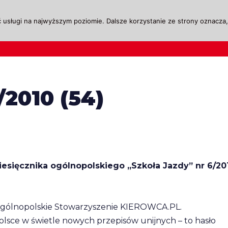
 usługi na najwyższym poziomie. Dalsze korzystanie ze strony oznacza, 
ktualności
Legislacja
Szkolenie i Egzaminow
/2010 (54)
esięcznika ogólnopolskiego „Szkoła Jazdy” nr 6/20
o Ogólnopolskie Stowarzyszenie KIEROWCA.PL.
lsce w świetle nowych przepisów unijnych – to hasło