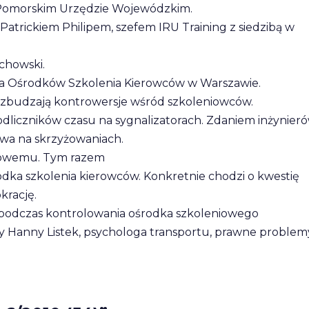
-Pomorskim Urzędzie Wojewódzkim.
atrickiem Philipem, szefem IRU Training z siedzibą w
chowski.
nia Ośrodków Szkolenia Kierowców w Warszawie.
 wzbudzają kontrowersje wśród szkoleniowców.
 odliczników czasu na sygnalizatorach. Zdaniem inżynier
twa na skrzyżowaniach.
 nowemu. Tym razem
ka szkolenia kierowców. Konkretnie chodzi o kwestię
krację.
om podczas kontrolowania ośrodka szkoleniowego
dy Hanny Listek, psychologa transportu, prawne problem