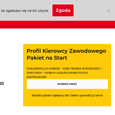
Zgoda
że zgadzasz się na ich użycie.
SKLEP
anie
Biznes OSK
Moje konto
10