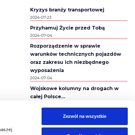
Kryzys branży transportowej
2024-07-23
Przyhamuj Życie przed Tobą
2024-07-04
Rozporządzenie w sprawie
warunków technicznych pojazdów
oraz zakresu ich niezbędnego
wyposażenia
2024-07-04
Wojskowe kolumny na drogach w
całej Polsce…
2024-02-16
Autostrady A2 i A4 za darmo!
Zezwól na wszystkie
2024-02-16
naszej