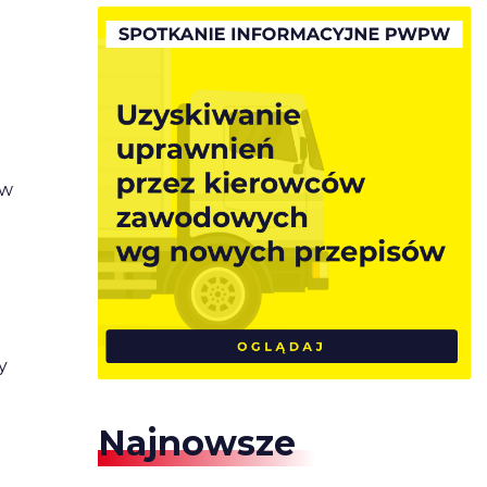
ów
y
Najnowsze