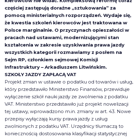
kierowców nie widać. Kompleksową reformę coraz
częściej zastępują doraźne „sztukowania” za
pomocą ministerialnych rozporządzeń. Wydaje się,
że kwestia szkoleń kierowców jest traktowana w
Polsce marginalnie. O przyczynach opieszałości w
pracach nad ustawami, modernizującymi stan
kształcenia w zakresie uzyskiwania prawa jazdy
wszystkich kategorii rozmawiamy z posłem na
Sejm RP, członkiem sejmowej Komisji
Infrastruktury – Arkadiuszem Litwińskim.
SZKOŁY JAZDY ZAPŁACĄ VAT
Projekt zmian w ustawie o podatku od towarów i usług,
który przedstawiło Ministerstwo Finansów, przewiduje
wyłączenie szkół nauki jazdy ze zwolnienia z podatku
VAT. Ministerstwo przedstawiło już projekt nowelizacji
tej ustawy, wprowadzono m.in. zmiany w art. 43. Nowe
przepisy wyłączają kursy prawa jazdy z usług
zwolnionych z podatku VAT. Urzędnicy tłumaczą to
koniecznością dostosowania klasyfikacji statystycznej