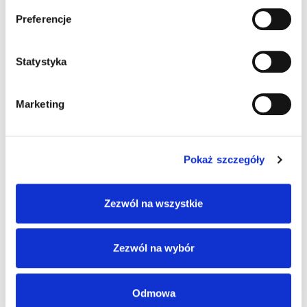
Pingback:
best eft exploit
Preferencje
Pingback:
like it
Statystyka
Marketing
Możliwość komentowania została wyłączona.
Pokaż szczegóły
Zezwól na wszystkie
Zezwól na wybór
Odmowa