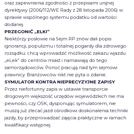
oraz zapewnienia zgodności z przepisami unijnej
dyrektywy (2006/112/WE Rady z 28 listopada 2006) w
sprawie wspólnego systemu podatku od wartości
dodanej.
PRZEGONIĆ „ELKI”
Niektórzy posłowie na Sejm RP znów dali popis
ignorancji, populizmu i totalnej pogardy dla zdrowego
rozsądku: chcą wprowadzić możliwość zakazu wjazdu
„eLek” do centrów miast i namawiają do tego
samorządowców. Ponoć pracują nad tym sejmowi
prawnicy. Branżowców nikt nie pyta o zdanie.
SYMULATOR KONTRA NIEPRECYZYJNE ZAPISY
Przez niefortunny zapis w ustawie transporcie
drogowym większość urzędów wojewódzkich nie ma
pewności, czy OSK, dysponując symulatorem, nie
muszą już zlecać jazd ośrodkowi doskonalenia techniki
jazdy, by przeprowadzać zajęcia praktyczne w ramach
kwalifikacji wstępnej.