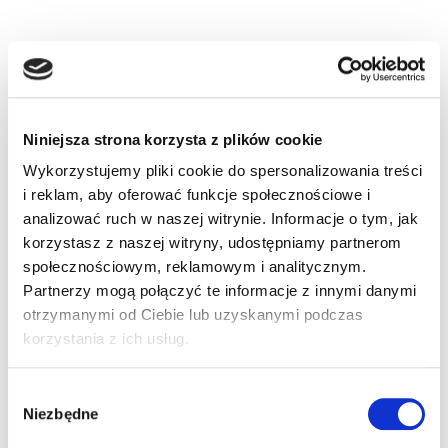
7 komentarzy do “Listopad Nr 11/2009
(47)”
Niniejsza strona korzysta z plików cookie
Wykorzystujemy pliki cookie do spersonalizowania treści
i reklam, aby oferować funkcje społecznościowe i
Pingback:
amazon mushrooms effects
analizować ruch w naszej witrynie. Informacje o tym, jak
korzystasz z naszej witryny, udostępniamy partnerom
Pingback:
stapelstein
społecznościowym, reklamowym i analitycznym.
Partnerzy mogą połączyć te informacje z innymi danymi
Pingback:
Water Heater Repair Plumbers
otrzymanymi od Ciebie lub uzyskanymi podczas
korzystania z ich usług.
Pingback:
sex ấu dâm
Wybór
Pingback:
รับจำนำรถใกล้ฉัน
Niezbędne
zgody