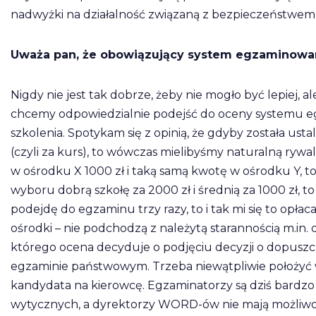
nadwyżki na działalność związaną z bezpieczeństwe
Uważa pan, że obowiązujący system egzaminowani
Nigdy nie jest tak dobrze, żeby nie mogło być lepiej, al
chcemy odpowiedzialnie podejść do oceny systemu e
szkolenia. Spotykam się z opinią, że gdyby została us
(czyli za kurs), to wówczas mielibyśmy naturalną rywal
w ośrodku X 1000 zł i taką samą kwotę w ośrodku Y, t
wyboru dobrą szkołę za 2000 zł i średnią za 1000 zł, to
podejdę do egzaminu trzy razy, to i tak mi się to opłaca
ośrodki – nie podchodzą z należytą starannością m.
którego ocena decyduje o podjęciu decyzji o dopuszcz
egzaminie państwowym. Trzeba niewątpliwie położyć w
kandydata na kierowcę. Egzaminatorzy są dziś bardzo 
wytycznych, a dyrektorzy WORD-ów nie mają możliwo