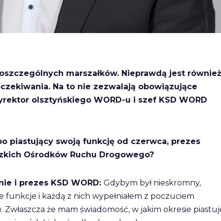
poszczególnych marszałków. Nieprawdą jest również
czekiwania. Na to nie zezwalają obowiązujące
dyrektor olsztyńskiego WORD-u i szef KSD WORD
bo piastujący swoją funkcję od czerwca, prezes
zkich Ośrodków Ruchu Drogowego?
ynie i prezes KSD WORD:
Gdybym był nieskromny,
e funkcje i każdą z nich wypełniałem z poczuciem
u. Zwłaszcza że mam świadomość, w jakim okresie piastuj