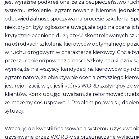
jest wyraźnie podkreślone, że za bezpieczeństwo ru
systemu: szkolenie i egzaminowanie. Niemniej jednak 
odpowiedzialność spoczywa na procesie szkolenia. 
niektórych były zgłoszone uwagi, ale ogólna ocena i
krytycznie oceniono dużą część skontrolowanych szkół
na ośrodkach szkolenia kierowców optymalnego pozi
w ruchu drogowym w charakterze kierowcy. Chciałbym 
przerzucanie odpowiedzialności. Szkoły nauki jazdy s
wynika, że nie wszyscy kandydaci na kierowców byli d
egzaminatora, że obiektywnie ocenia przyszłego kier
jest rejonizacji, więc jeśli któryś WORD zasłynąłby ze 
klientów. Konkludując: uważam, że reformować trzeba, 
że możemy coś usprawnić. Problem pojawia się dopier
sytuacji.
Wracając do kwestii finansowania systemu uzyskiwania
uzyskiwane przez WORD-y są przeznaczane wyłącznie 