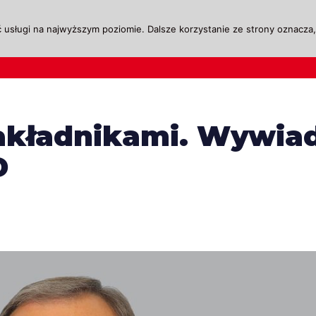
 usługi na najwyższym poziomie. Dalsze korzystanie ze strony oznacza, 
ktualności
Legislacja
Szkolenie i Egzaminow
zakładnikami. Wywia
D