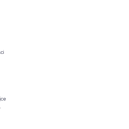
ci
jce
.