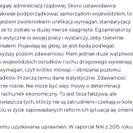
egały administracji rządowej. Skoro ustawodawca
 zakresie podporządkować samorządom wojewódzkim, to
 jestem zwolennikiem unifikacji wymagań, standaryzacji
 że to zostało w dużej mierze osiągnięte. Egzaminatorzy
wytyczne w swojej pracy i wystarczy, żeby rzetelnie
ałem. Pojawiają się głosy, że jeśli będą podlegać
wyższy poziom zdawalności. Mam jednak duże wątpliwoś
torzy wojewódzkich ośrodków ruchu drogowego wywierają
 wymagań, czyli krótko mówiąc – obniżania poziomu
ypadków. Przeczą temu dane statystyczne. Zdawalność
ie rośnie. Nie może być więc mowy o determinacji
 rachunek ekonomiczny. To jest teza fałszywa, ale
aszcza tych, którzy nie są zatrudnieni i czekają w kole
ściu w życie zapowiadanych reform ich sytuacja się zmieni
emu uzyskiwania uprawnień. W raporcie NIK z 2015 roku