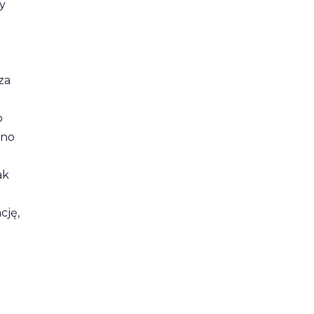
y
za
o
sno
ak
cję,