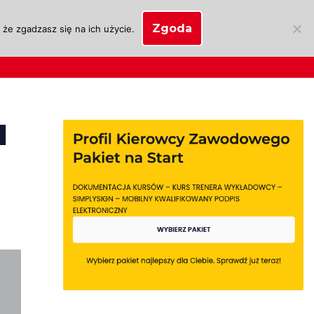
Zgoda
że zgadzasz się na ich użycie.
SKLEP
anie
Biznes OSK
Moje konto
d