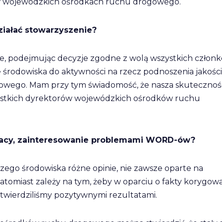
a w wojewódzkich ośrodkach ruchu drogowego.
ziałać stowarzyszenie?
e, podejmując decyzje zgodne z wolą wszystkich członk
nie środowiska do aktywności na rzecz podnoszenia jakości
wego. Mam przy tym świadomość, że nasza skutecznoś
szystkich dyrektorów wojewódzkich ośrodków ruchu
pracy, zainteresowanie problemami WORD-ów?
zego środowiska różne opinie, nie zawsze oparte na
omiast zależy na tym, żeby w oparciu o fakty korygow
potwierdziliśmy pozytywnymi rezultatami.