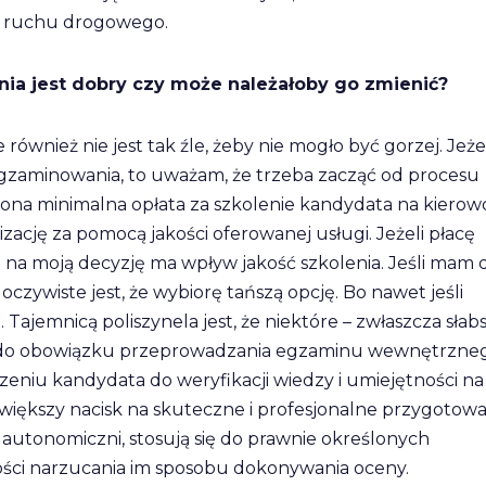
m ruchu drogowego.
a jest dobry czy może należałoby go zmienić?
e również nie jest tak źle, żeby nie mogło być gorzej. Jeże
gzaminowania, to uważam, że trzeba zacząć od procesu
talona minimalna opłata za szkolenie kandydata na kierow
izację za pomocą jakości oferowanej usługi. Jeżeli płacę
o na moją decyzję ma wpływ jakość szkolenia. Jeśli mam 
 oczywiste jest, że wybiorę tańszą opcję. Bo nawet jeśli
. Tajemnicą poliszynela jest, że niektóre – zwłaszcza słab
in. do obowiązku przeprowadzania egzaminu wewnętrzne
eniu kandydata do weryfikacji wiedzy i umiejętności na
iększy nacisk na skuteczne i profesjonalne przygotowa
autonomiczni, stosują się do prawnie określonych
ści narzucania im sposobu dokonywania oceny.