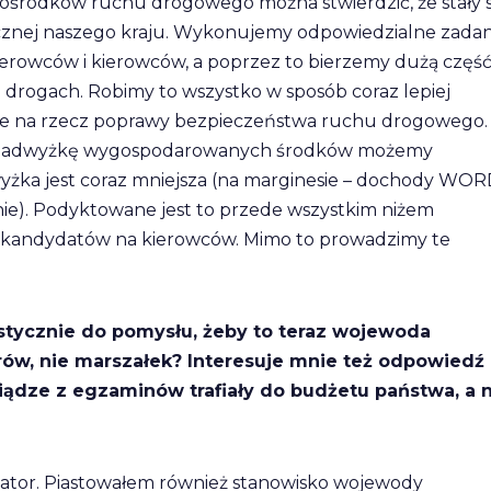
środków ruchu drogowego można stwierdzić, że stały s
znej naszego kraju. Wykonujemy odpowiedzialne zadan
ierowców i kierowców, a poprzez to bierzemy dużą częś
 drogach. Robimy to wszystko w sposób coraz lepiej
 na rzecz poprawy bezpieczeństwa ruchu drogowego.
e nadwyżkę wygospodarowanych środków możemy
wyżka jest coraz mniejsza (na marginesie – dochody WOR
tnie). Podyktowane jest to przede wszystkim niżem
bą kandydatów na kierowców. Mimo to prowadzimy te
stycznie do pomysłu, żeby to teraz wojewoda
w, nie marszałek? Interesuje mnie też odpowiedź
niądze z egzaminów trafiały do budżetu państwa, a 
ator. Piastowałem również stanowisko wojewody