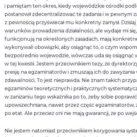
i pamiętam ten okres, kiedy wojewódzkie ośrodki podl
postanowił zdecentralizować te zadania i w pewnym
z pewnością przyświecał mu konkretny zamysł. Dzisiaj
warunków prowadzenia działalności, ale wydaje mi się,
funkcjonują na określonych zasadach, mają konkretne 
wykonywali obowiązki, aby osiągnąć to, o czym wspomni
bezpośrednio wojewodzie, wówczas uda się osiągnąć 
w tej kwestii. Jestem przeciwnikiem tezy, że dyrek
presję na egzaminatorów i zmuszają ich do zawyżania
zdawalności. To jest nieprawda. Nie znam takich prz
egzaminów teoretycznych i praktycznych systematyczn
w zaniżaniu tego wskaźnika po to, żeby sobie poprawić
upowszechniana, nawet przez część egzaminatorów, zwł
po etat. Ale przecież oni nie mają gwarancji, że po wej
Nie jestem natomiast przeciwnikiem korygowania syst