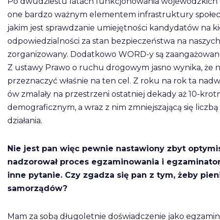
Po dwudziestu latach funkcjonowania wojewódzkich o
one bardzo ważnym elementem infrastruktury społec
jakim jest sprawdzanie umiejętności kandydatów na k
odpowiedzialności za stan bezpieczeństwa na naszych
zorganizowany. Dodatkowo WORD-y są zaangażowane
Z ustawy Prawo o ruchu drogowym jasno wynika, ż
przeznaczyć właśnie na ten cel. Z roku na rok ta nad
ów zmalały na przestrzeni ostatniej dekady aż 10-kro
demograficznym, a wraz z nim zmniejszającą się licz
działania.
Nie jest pan więc pewnie nastawiony zbyt optymi
nadzorował proces egzaminowania i egzaminatoró
inne pytanie. Czy zgadza się pan z tym, żeby pie
samorządów?
Mam za sobą długoletnie doświadczenie jako egzamin