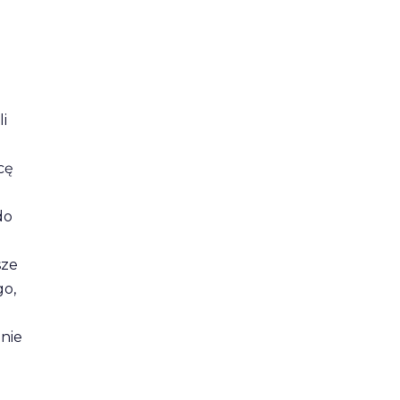
li
cę
do
sze
go,
nie