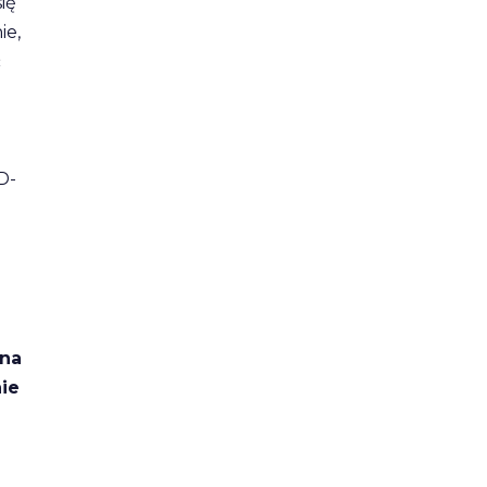
ię
ie,
ć
D-
 na
nie