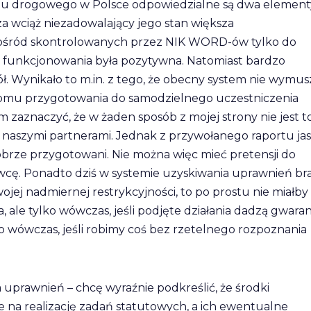
chu drogowego w Polsce odpowiedzialne są dwa element
za wciąż niezadowalający jego stan większa
Spośród skontrolowanych przez NIK WORD-ów tylko do
ch funkcjonowania była pozytywna. Natomiast bardzo
. Wynikało to m.in. z tego, że obecny system nie wymus
omu przygotowania do samodzielnego uczestniczenia
zaznaczyć, że w żaden sposób z mojej strony nie jest t
ą naszymi partnerami. Jednak z przywołanego raportu ja
obrze przygotowani. Nie można więc mieć pretensji do
owcę. Ponadto dziś w systemie uzyskiwania uprawnień br
swojej nadmiernej restrykcyjności, to po prostu nie miałby
ale tylko wówczas, jeśli podjęte działania dadzą gwaran
o wówczas, jeśli robimy coś bez rzetelnego rozpoznania
 uprawnień – chcę wyraźnie podkreślić, że środki
na realizację zadań statutowych, a ich ewentualne