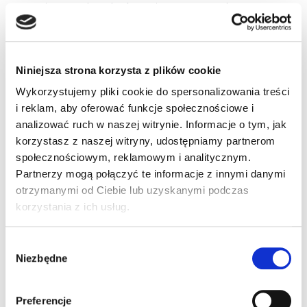
zagranicy w celu zakończenia przewozu drogowego
lub do odbiorcy przewożonego ładunku, mających
siedzibę na terytorium Rzeczypospolitej Polskiej.
Niniejsza strona korzysta z plików cookie
mur
Wykorzystujemy pliki cookie do spersonalizowania treści
i reklam, aby oferować funkcje społecznościowe i
analizować ruch w naszej witrynie. Informacje o tym, jak
3 komentarze do “Zmiany dot.
korzystasz z naszej witryny, udostępniamy partnerom
zakazów ruchu”
społecznościowym, reklamowym i analitycznym.
Partnerzy mogą połączyć te informacje z innymi danymi
otrzymanymi od Ciebie lub uzyskanymi podczas
korzystania z ich usług.
Pingback:
Hoyt archery for sale
Wybór
Niezbędne
zgody
Pingback:
วิเคราะห์บอลวันนี้
Preferencje
Pingback:
Terrorism