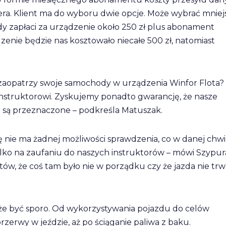
a. Klient ma do wyboru dwie opcje. Może wybrać mniej
dy zapłaci za urządzenie około 250 zł plus abonament
dzenie będzie nas kosztowało niecałe 500 zł, natomiast
 zaopatrzy swoje samochody w urządzenia Winfor Flota? 
instruktorowi. Zyskujemy ponadto gwarancję, że nasze
o są przeznaczone – podkreśla Matuszak.
 nie ma żadnej możliwości sprawdzenia, co w danej chwil
lko na zaufaniu do naszych instruktorów – mówi Szypura
, że coś tam było nie w porządku czy że jazda nie trw
że być sporo. Od wykorzystywania pojazdu do celów
rzerwy w jeździe, aż po ściąganie paliwa z baku.