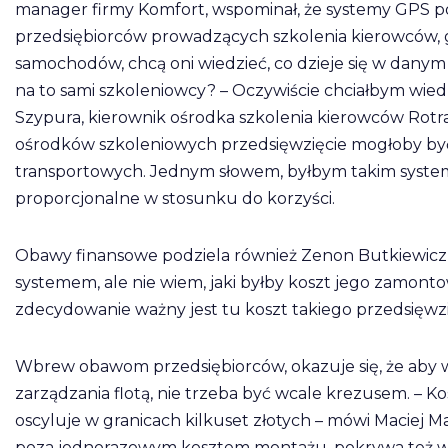
manager firmy Komfort, wspominał, że systemy GPS p
przedsiębiorców prowadzących szkolenia kierowców, gd
samochodów, chcą oni wiedzieć, co dzieje się w da
na to sami szkoleniowcy? – Oczywiście chciałbym wied
Szypura, kierownik ośrodka szkolenia kierowców Rotra
ośrodków szkoleniowych przedsięwzięcie mogłoby być
transportowych. Jednym słowem, byłbym takim syste
proporcjonalne w stosunku do korzyści.
Obawy finansowe podziela również Zenon Butkiewicz 
systemem, ale nie wiem, jaki byłby koszt jego zamontow
zdecydowanie ważny jest tu koszt takiego przedsięwzi
Wbrew obawom przedsiębiorców, okazuje się, że aby 
zarządzania flotą, nie trzeba być wcale krezusem. – K
oscyluje w granicach kilkuset złotych – mówi Maciej 
poza jednorazowym kosztem montażu, pokrywa też w