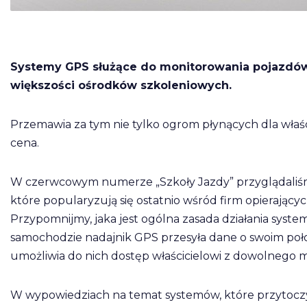
Systemy GPS służące do monitorowania pojazdó
większości ośrodków szkoleniowych.
Przemawia za tym nie tylko ogrom płynących dla właści
cena.
W czerwcowym numerze „Szkoły Jazdy” przyglądaliśmy
które popularyzują się ostatnio wśród firm opierający
Przypomnijmy, jaka jest ogólna zasada działania sys
samochodzie nadajnik GPS przesyła dane o swoim poło
umożliwia do nich dostęp właścicielowi z dowolnego 
W wypowiedziach na temat systemów, które przytoczyl