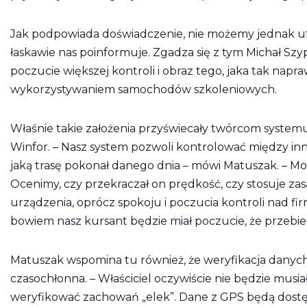
Jak podpowiada doświadczenie, nie możemy jednak uf
łaskawie nas poinformuje. Zgadza się z tym Michał Szy
poczucie większej kontroli i obraz tego, jaka tak nap
wykorzystywaniem samochodów szkoleniowych.
Właśnie takie założenia przyświecały twórcom syste
Winfor. – Nasz system pozwoli kontrolować między inny
jaką trasę pokonał danego dnia – mówi Matuszak. – M
Ocenimy, czy przekraczał on prędkość, czy stosuje za
urządzenia, oprócz spokoju i poczucia kontroli nad fi
bowiem nasz kursant będzie miał poczucie, że przebieg
Matuszak wspomina tu również, że weryfikacja danyc
czasochłonna. – Właściciel oczywiście nie będzie musi
weryfikować zachowań „elek”. Dane z GPS będą dostępn