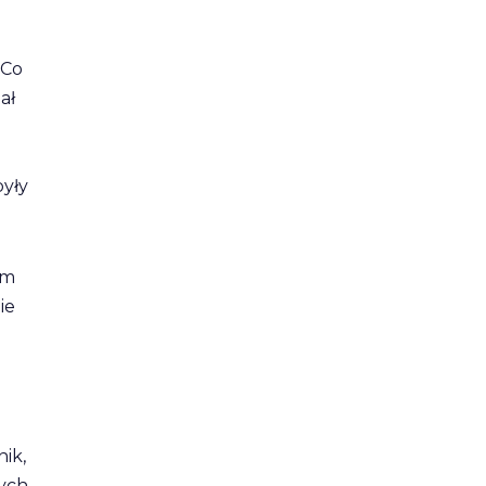
 Co
ał
yły
im
ie
ik,
ych