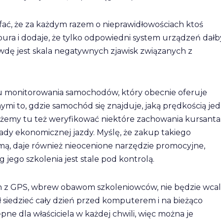
ać, że za każdym razem o nieprawidłowościach ktoś
pura i dodaje, że tylko odpowiedni system urządzeń dałb
rawdę jest skala negatywnych zjawisk związanych z
mu monitorowania samochodów, który obecnie oferuje
mi to, gdzie samochód się znajduje, jaką prędkością jedz
ożemy tu też weryfikować niektóre zachowania kursanta
sady ekonomicznej jazdy. Myślę, że zakup takiego
rmą, daje również nieocenione narzędzie promocyjne,
 jego szkolenia jest stale pod kontrolą.
h z GPS, wbrew obawom szkoleniowców, nie będzie wca
ał siedzieć cały dzień przed komputerem i na bieżąco
e dla właściciela w każdej chwili, więc można je