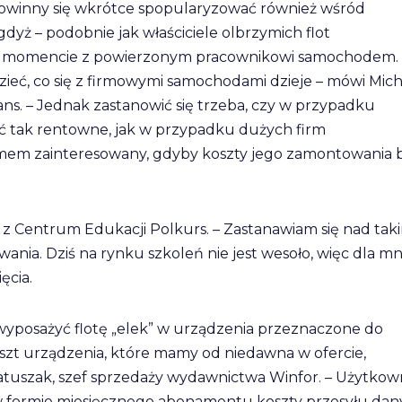
owinny się wkrótce spopularyzować również wśród
yż – podobnie jak właściciele olbrzymich flot
nym momencie z powierzonym pracownikowi samochodem.
zieć, co się z firmowymi samochodami dzieje – mówi Mich
ns. – Jednak zastanowić się trzeba, czy w przypadku
 tak rentowne, jak w przypadku dużych firm
mem zainteresowany, gdyby koszty jego zamontowania b
z Centrum Edukacji Polkurs. – Zastanawiam się nad tak
ania. Dziś na rynku szkoleń nie jest wesoło, więc dla mn
ęcia.
wyposażyć flotę „elek” w urządzenia przeznaczone do
oszt urządzenia, które mamy od niedawna w ofercie,
Matuszak, szef sprzedaży wydawnictwa Winfor. – Użytkown
 formie miesięcznego abonamentu koszty przesyłu dan