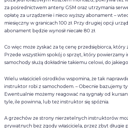
za pośrednictwem anteny GSM oraz utrzymania serwer
opłatę za urządzenie i nieco wyższy abonament – wte
miesięczny w granicach 100 zł. Przy drugiej opcji urzą
abonament będzie wynosił niecałe 80 zł.
Co więc może zyskać za tę cenę przedsiębiorca, który
Przede wszystkim spokój o sprzęt, który powierzamy 
samochody służą dokładnie takiemu celowi, do jakieg
Wielu właścicieli ośrodków wspomina, że tak naprawdę
instruktor robi z samochodem. – Obecnie bazujemy ty
Ewentualnie możemy reagować na sygnały od kursantów
tyle, ile powinna, lub też instruktor się spóźnia.
A grzechów ze strony nierzetelnych instruktorów mo
prywatnych bez zgody właściciela, przez zbyt długie p