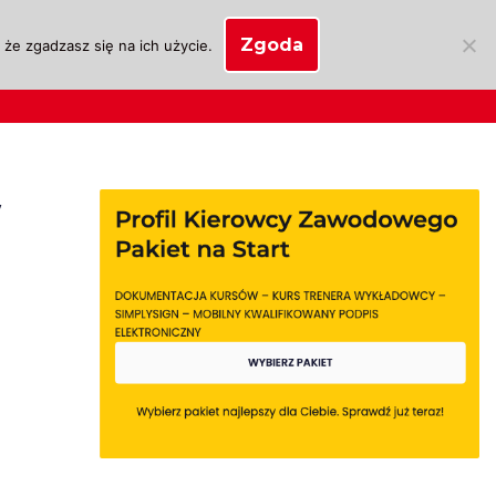
Zgoda
że zgadzasz się na ich użycie.
SKLEP
anie
Biznes OSK
Moje konto
w