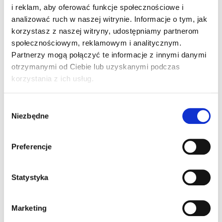
i reklam, aby oferować funkcje społecznościowe i
analizować ruch w naszej witrynie. Informacje o tym, jak
Pingback:
naakte tieten
korzystasz z naszej witryny, udostępniamy partnerom
społecznościowym, reklamowym i analitycznym.
Pingback:
สล็อตวอเลท
Partnerzy mogą połączyć te informacje z innymi danymi
otrzymanymi od Ciebie lub uzyskanymi podczas
korzystania z ich usług.
Pingback:
ข่าวบอล
Wybór
Niezbędne
zgody
Możliwość komentowania została wyłączona.
Preferencje
Statystyka
Marketing