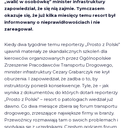
„walić w osobówkę” minister infrastruktury
zapowiedział, że się nią zajmie. Tymczasem
okazuje się, że już kilka miesięcy temu resort był
informowany o nieprawidłowościach i nie
zareagował.
Kiedy dwa tygodnie temu reporterzy „Prosto z Polski”
ujawnili materiały ze skandalicznych szkoleń dla
kierowców organizowanych przez Ogólnopolskie
Zrzeszenie Pracodawców Transportu Drogowego,
minister infrastruktury Cezary Grabarczyk nie krył
oburzenia. I zapowiedział, że zadba o to, by
instruktorzy ponieśli konsekwencje. Tyle, że – jak
wynika z dokumentów, do których dotarli reporterzy
„Prosto z Polski” – resort o patologiach wiedział już
dawno. Co dwa miesiące zbiera się forum transportu
drogowego, zrzeszające największe firmy w branży.
Przewoźnicy rozmawiają tam o swoich problemach i
spotykają się z urzędnikami. Częstym gościem forum