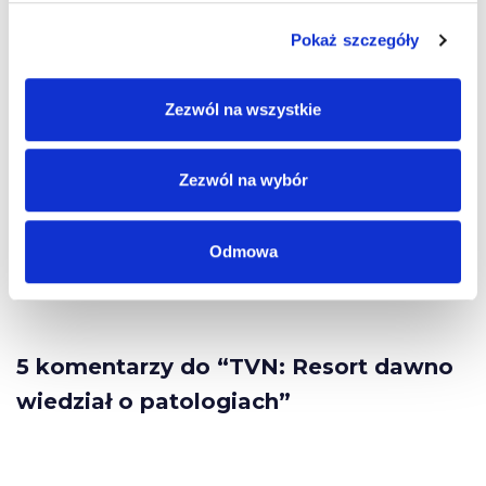
przeładowanym samochodem. Nagrania, które
Pokaż szczegóły
dokumentują patologiczne szkolenia kierowców
zawodowych w ramach obowiązkowych szkoleń
okresowych zostały wykonane w grudniu i styczniu w
Zezwól na wszystkie
kilku ośrodkach szkoleniowych w Polsce – Kielcach,
Kościerzynie i Bralinie.
Zezwól na wybór
Odmowa
źródło: TVN24
5 komentarzy do “TVN: Resort dawno
wiedział o patologiach”