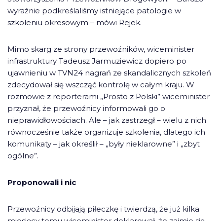
wyraźnie podkreślaliśmy istniejące patologie w
szkoleniu okresowym – mówi Rejek.
Mimo skarg ze strony przewoźników, wiceminister
infrastruktury Tadeusz Jarmuziewicz dopiero po
ujawnieniu w TVN24 nagrań ze skandalicznych szkoleń
zdecydował się wszcząć kontrolę w całym kraju. W
rozmowie z reporterami „Prosto z Polski” wiceminister
przyznał, że przewoźnicy informowali go o
nieprawidłowościach. Ale – jak zastrzegł – wielu z nich
równocześnie także organizuje szkolenia, dlatego ich
komunikaty – jak określił – „były nieklarowne” i „zbyt
ogólne”.
Proponowali i nic
Przewoźnicy odbijają piłeczkę i twierdzą, że już kilka
miesięcy temu wiceminister deklarował, że zajmie się