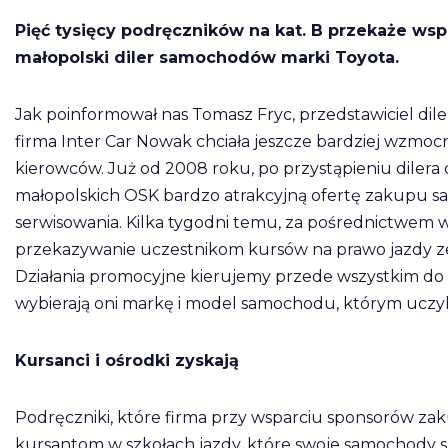
Pięć tysięcy podręczników na kat. B przekaże ws
małopolski diler samochodów marki Toyota.
Jak poinformował nas Tomasz Fryc, przedstawiciel diler
firma Inter Car Nowak chciała jeszcze bardziej wzmoc
kierowców. Już od 2008 roku, po przystąpieniu dilera 
małopolskich OSK bardzo atrakcyjną ofertę zakupu sa
serwisowania. Kilka tygodni temu, za pośrednictwem w
przekazywanie uczestnikom kursów na prawo jazdy ze
Działania promocyjne kierujemy przede wszystkim do 
wybierają oni markę i model samochodu, którym uczyli 
Kursanci i ośrodki zyskają
Podręczniki, które firma przy wsparciu sponsorów za
kursantom w szkołach jazdy, które swoje samochody sz