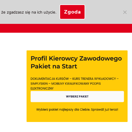
Zgoda
że zgadzasz się na ich użycie.
SKLEP
anie
Biznes OSK
Moje konto