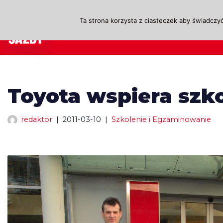
Ta strona korzysta z ciasteczek aby świadczyć
Przejdź
A
do
treści
Toyota wspiera szk
redaktor
2011-03-10
Szkolenie i Egzaminowanie