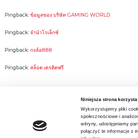
Pingback:
ข้อมูลของ บริษัท GAMING WORLD
Pingback:
จำนำโรเล็กซ์
Pingback:
กงล้อ888
Pingback:
สล็อต เครดิตฟรี
Niniejsza strona korzysta
Możliwość komentowania została wyłączona.
Wykorzystujemy pliki cook
społecznościowe i analizo
witryny, udostępniamy pa
połączyć te informacje z 