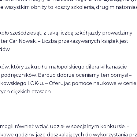
e wszystkim obniży to koszty szkolenia, drugim natomia
ło sześćdziesiąt, z taką liczbą szkół jazdy prowadzimy
Inter Car Nowak. – Liczba przekazywanych książek jest
dów.
w, który zakupił u małopolskiego dilera kilkanaście
ie podręczników. Bardzo dobrze oceniamy ten pomysł –
 krakowskiego LOK-u. – Oferując pomoce naukowe w cenie
tych ciężkich czasach.
mogli również wziąć udział w specjalnym konkursie. –
kowe godziny jazd doszkalających do wykorzystania pr