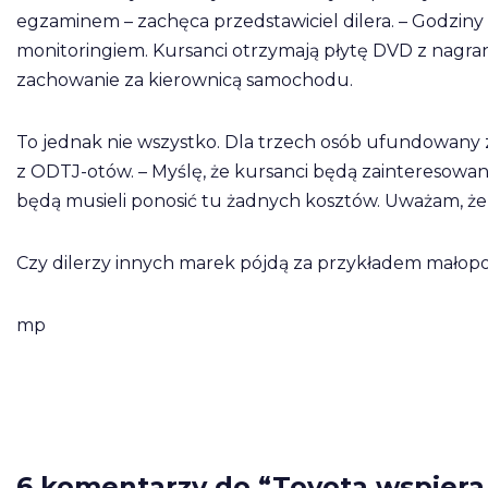
egzaminem – zachęca przedstawiciel dilera. – Godzin
monitoringiem. Kursanci otrzymają płytę DVD z nagran
zachowanie za kierownicą samochodu.
To jednak nie wszystko. Dla trzech osób ufundowany 
z ODTJ-otów. – Myślę, że kursanci będą zainteresowani
będą musieli ponosić tu żadnych kosztów. Uważam, że j
Czy dilerzy innych marek pójdą za przykładem małopo
mp
6 komentarzy do “Toyota wspiera