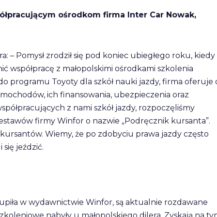
półpracującym ośrodkom firma Inter Car Nowak,
a: – Pomysł zrodził się pod koniec ubiegłego roku, kiedy
nić współpracę z małopolskimi ośrodkami szkolenia
do programu Toyoty dla szkół nauki jazdy, firma oferuje 
mochodów, ich finansowania, ubezpieczenia oraz
spółpracujących z nami szkół jazdy, rozpoczęliśmy
stawów firmy Winfor o nazwie „Podręcznik kursanta”.
kursantów. Wiemy, że po zdobyciu prawa jazdy często
się jeździć.
kupiła w wydawnictwie Winfor, są aktualnie rozdawane
koleniowe nabyły u małopolskiego dilera. Zyskają na t