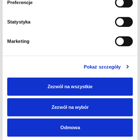
Preferencje
Pingback:
บริษัทรับทำเว็บไซต์
Statystyka
Marketing
Możliwość komentowania została wyłączona.
Pokaż szczegóły
Zezwól na wszystkie
Zezwól na wybór
Odmowa