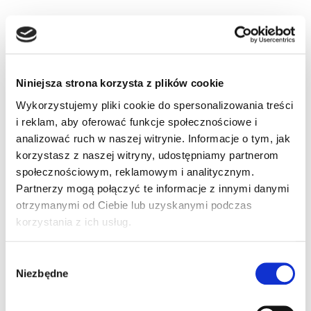
mp
Źródło: Głos Wielkopolski
Niniejsza strona korzysta z plików cookie
Wykorzystujemy pliki cookie do spersonalizowania treści
i reklam, aby oferować funkcje społecznościowe i
analizować ruch w naszej witrynie. Informacje o tym, jak
korzystasz z naszej witryny, udostępniamy partnerom
3 komentarze do “Ten egzamin "oblał"
społecznościowym, reklamowym i analitycznym.
dyrektor WORD”
Partnerzy mogą połączyć te informacje z innymi danymi
otrzymanymi od Ciebie lub uzyskanymi podczas
korzystania z ich usług.
Pingback:
เรียนรู้เกี่ยวกับ Slotxo คืออะไร
Wybór
Niezbędne
zgody
Pingback:
รับทำ SEO