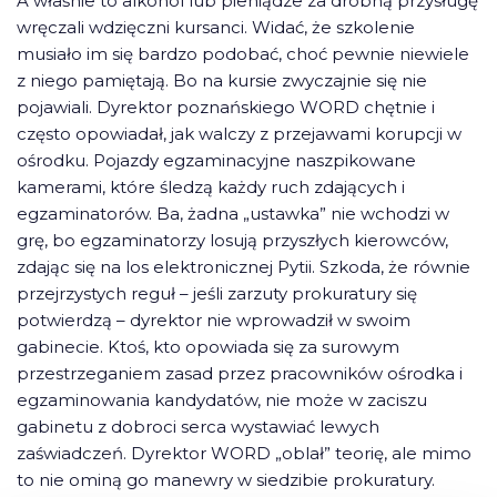
A właśnie to alkohol lub pieniądze za drobną przysługę
wręczali wdzięczni kursanci. Widać, że szkolenie
musiało im się bardzo podobać, choć pewnie niewiele
z niego pamiętają. Bo na kursie zwyczajnie się nie
pojawiali. Dyrektor poznańskiego WORD chętnie i
często opowiadał, jak walczy z przejawami korupcji w
ośrodku. Pojazdy egzaminacyjne naszpikowane
kamerami, które śledzą każdy ruch zdających i
egzaminatorów. Ba, żadna „ustawka” nie wchodzi w
grę, bo egzaminatorzy losują przyszłych kierowców,
zdając się na los elektronicznej Pytii. Szkoda, że równie
przejrzystych reguł – jeśli zarzuty prokuratury się
potwierdzą – dyrektor nie wprowadził w swoim
gabinecie. Ktoś, kto opowiada się za surowym
przestrzeganiem zasad przez pracowników ośrodka i
egzaminowania kandydatów, nie może w zaciszu
gabinetu z dobroci serca wystawiać lewych
zaświadczeń. Dyrektor WORD „oblał” teorię, ale mimo
to nie ominą go manewry w siedzibie prokuratury.