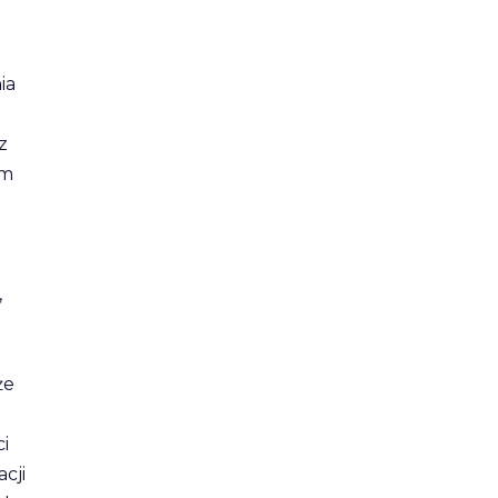
ia
z
em
,
że
i
cji