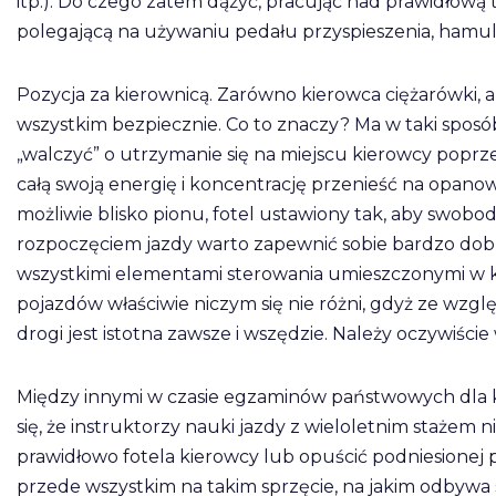
itp.). Do czego zatem dążyć, pracując nad prawidłową 
polegającą na używaniu pedału przyspieszenia, hamulc
Pozycja za kierownicą. Zarówno kierowca ciężarówki
wszystkim bezpiecznie. Co to znaczy? Ma w taki sposób 
„walczyć” o utrzymanie się na miejscu kierowcy popr
całą swoją energię i koncentrację przenieść na opan
możliwie blisko pionu, fotel ustawiony tak, aby swob
rozpoczęciem jazdy warto zapewnić sobie bardzo dobr
wszystkimi elementami sterowania umieszczonymi w k
pojazdów właściwie niczym się nie różni, gdyż ze wzg
drogi jest istotna zawsze i wszędzie. Należy oczywiś
Między innymi w czasie egzaminów państwowych dla k
się, że instruktorzy nauki jazdy z wieloletnim stażem
prawidłowo fotela kierowcy lub opuścić podniesionej
przede wszystkim na takim sprzęcie, na jakim odbywa 