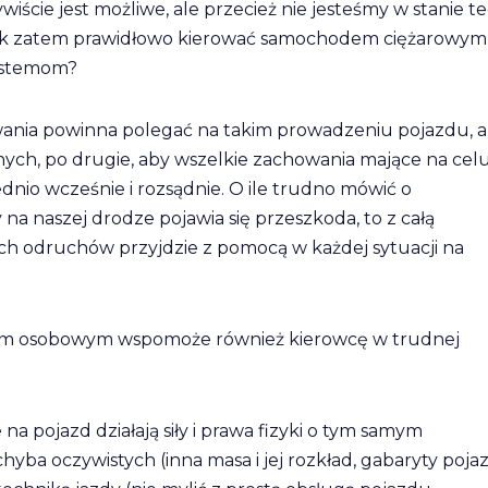
iście jest możliwe, ale przecież nie jesteśmy w stanie t
. Jak zatem prawidłowo kierować samochodem ciężarowym
systemom?
owania powinna polegać na takim prowadzeniu pojazdu, 
nych, po drugie, aby wszelkie zachowania mające na cel
nio wcześnie i rozsądnie. O ile trudno mówić o
y na naszej drodze pojawia się przeszkoda, to z całą
h odruchów przyjdzie z pomocą w każdej sytuacji na
dem osobowym wspomoże również kierowcę w trudnej
 na pojazd działają siły i prawa fizyki o tym samym
chyba oczywistych (inna masa i jej rozkład, gabaryty poj