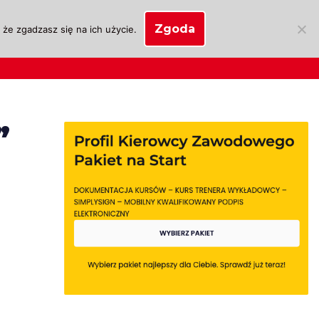
Zgoda
że zgadzasz się na ich użycie.
SKLEP
anie
Biznes OSK
Moje konto
”