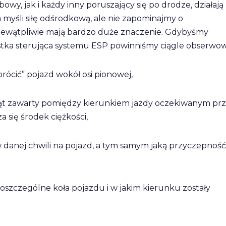
y, jak i każdy inny poruszający się po drodze, działają
a myśli siłę odśrodkową, ale nie zapominajmy o
niewątpliwie mają bardzo duże znaczenie. Gdybyśmy
ostka sterująca systemu ESP powinniśmy ciągle obserwow
rócić” pojazd wokół osi pionowej,
i kąt zawarty pomiędzy kierunkiem jazdy oczekiwanym pr
 się środek ciężkości,
 w danej chwili na pojazd, a tym samym jaką przyczepnoś
poszczególne koła pojazdu i w jakim kierunku zostały