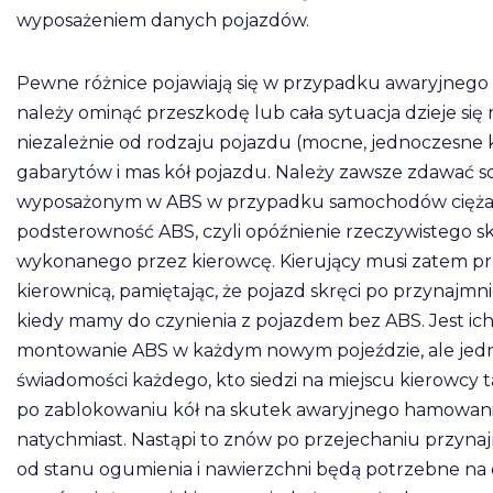
wyposażeniem danych pojazdów.
Pewne różnice pojawiają się w przypadku awaryjnego
należy ominąć przeszkodę lub cała sytuacja dzieje się
niezależnie od rodzaju pojazdu (mocne, jednoczesne k
gabarytów i mas kół pojazdu. Należy zawsze zdawać 
wyposażonym w ABS w przypadku samochodów ciężaro
podsterowność ABS, czyli opóźnienie rzeczywistego 
wykonanego przez kierowcę. Kierujący musi zatem prz
kierownicą, pamiętając, że pojazd skręci po przynajmni
kiedy mamy do czynienia z pojazdem bez ABS. Jest ich 
montowanie ABS w każdym nowym pojeździe, ale jedna
świadomości każdego, kto siedzi na miejscu kierowcy
po zablokowaniu kół na skutek awaryjnego hamowania
natychmiast. Nastąpi to znów po przejechaniu przynajm
od stanu ogumienia i nawierzchni będą potrzebne na o