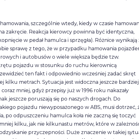
 hamowania, szczególnie wtedy, kiedy w czasie hamowan
 na zakręcie. Reakcja kierowcy powinna być identyczna,
opnięcie w pedał hamulca i sprzęgła). Różnice wynikają 
sobie sprawę z tego, że w przypadku hamowania pojazd
wych i autobusów o wiele większa będzie tzw.
skrętu pojazdu w stosunku do ruchu kierownicą
ewidzieć ten fakt i odpowiednio wcześniej zadać skręt
ej kilku metrach. Sytuacja jest widoczna jeszcze bardziej
coraz mniej, gdyż przepisy już w 1996 roku nakazały
k jeszcze poruszają się po naszych drogach. Do
 takiego pojazdu niewyposażonego w ABS, musi dotrzeć, 
, po odpuszczeniu hamulca koła nie zaczną się toczyć
niej kilku, jak nie kilkunastu metrów, które w zależnośc
dzyskanie przyczepności. Duże znaczenie w takiej sytua