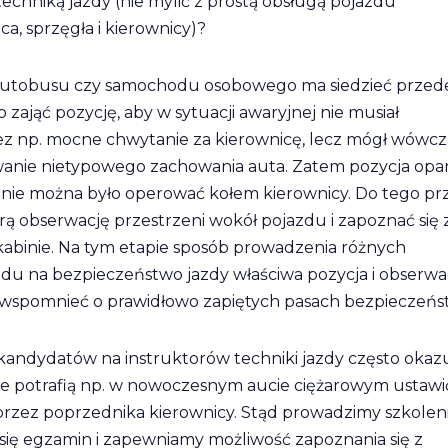
techniką jazdy (nie mylić z prostą obsługą pojazdu
a, sprzęgła i kierownicy)?
, autobusu czy samochodu osobowego ma siedzieć przed
zająć pozycję, aby w sytuacji awaryjnej nie musiał
zez np. mocne chwytanie za kierownicę, lecz mógł wówcz
owanie nietypowego zachowania auta. Zatem pozycja opar
odnie można było operować kołem kierownicy. Do tego pr
ą obserwację przestrzeni wokół pojazdu i zapoznać się 
abinie. Na tym etapie sposób prowadzenia różnych
lędu na bezpieczeństwo jazdy właściwa pozycja i obserwa
cie wspomnieć o prawidłowo zapiętych pasach bezpieczeńs
andydatów na instruktorów techniki jazdy często okaz
 nie potrafią np. w nowoczesnym aucie ciężarowym ustawi
 przez poprzednika kierownicy. Stąd prowadzimy szkolen
się egzamin i zapewniamy możliwość zapoznania się z