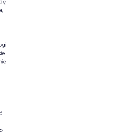
odę
a,
i
ogi
ie
nie
ć
do