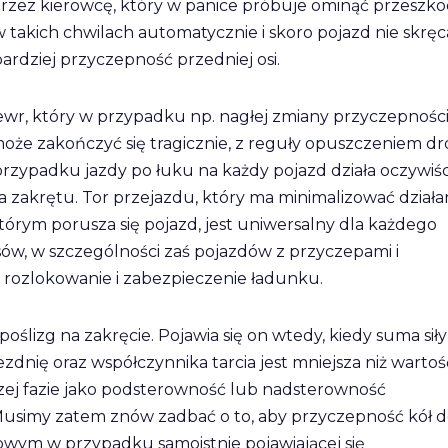
 przez kierowcę, który w panice próbuje ominąć przeszk
 w takich chwilach automatycznie i skoro pojazd nie skręc
bardziej przyczepność przedniej osi.
ewr, który w przypadku np. nagłej zmiany przyczepnośc
oże zakończyć się tragicznie, z reguły opuszczeniem dr
przypadku jazdy po łuku na każdy pojazd działa oczywiśc
ia zakrętu. Tor przejazdu, który ma minimalizować działa
tórym porusza się pojazd, jest uniwersalny dla każdego
w, w szczególności zaś pojazdów z przyczepami i
 rozlokowanie i zabezpieczenie ładunku.
oślizg na zakręcie. Pojawia się on wtedy, kiedy suma siły
zdnię oraz współczynnika tarcia jest mniejsza niż wartoś
wszej fazie jako podsterowność lub nadsterowność
usimy zatem znów zadbać o to, aby przyczepność kół 
wym w przypadku samoistnie pojawiającej się