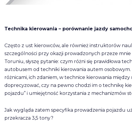
Technika kierowania – porównanie jazdy samoc
Często z ust kierowców, ale również instruktorów nau
szczególności przy okazji prowadzonych przeze mnie
Toruniu, słyszę pytanie: czym różni się prawidłowa 
autobusem od techniki kierowania autem osobowym. Ta
różnicami, ich zdaniem, w technice kierowania międz
doprecyzować, czy na pewno chodzi im o technikę ki
pojazdu” i umiejętność korzystania z mechanizmów st
Jak wygląda zatem specyfika prowadzenia pojazdu uż
przekracza 3,5 tony?