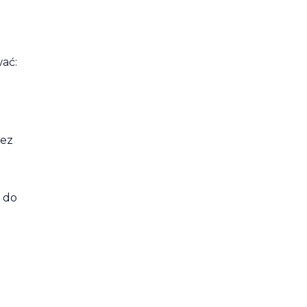
ać:
zez
ć do