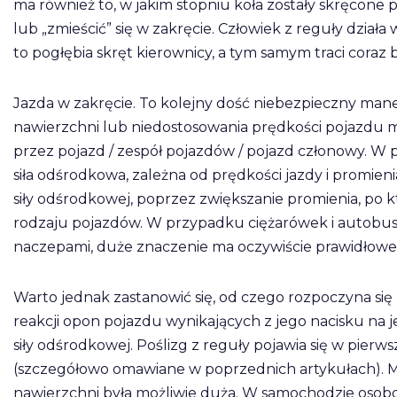
ma również to, w jakim stopniu koła zostały skręcone
lub „zmieścić” się w zakręcie. Człowiek z reguły działa
to pogłębia skręt kierownicy, a tym samym traci coraz 
Jazda w zakręcie. To kolejny dość niebezpieczny man
nawierzchni lub niedostosowania prędkości pojazdu m
przez pojazd / zespół pojazdów / pojazd członowy. W 
siła odśrodkowa, zależna od prędkości jazdy i promien
siły odśrodkowej, poprzez zwiększanie promienia, po k
rodzaju pojazdów. W przypadku ciężarówek i autobusó
naczepami, duże znaczenie ma oczywiście prawidłowe
Warto jednak zastanowić się, od czego rozpoczyna się p
reakcji opon pojazdu wynikających z jego nacisku na je
siły odśrodkowej. Poślizg z reguły pojawia się w pier
(szczegółowo omawiane w poprzednich artykułach). M
nawierzchni była możliwie duża. W samochodzie osobo