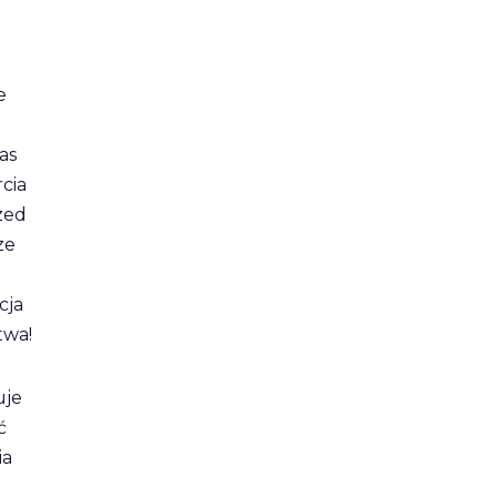
e
as
cia
zed
ze
cja
twa!
uje
ć
ia