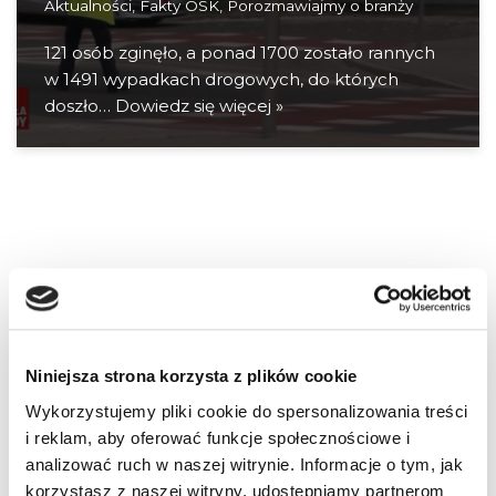
Aktualności
,
Fakty OSK
,
Porozmawiajmy o branży
121 osób zginęło, a ponad 1700 zostało rannych
w 1491 wypadkach drogowych, do których
doszło…
Dowiedz się więcej »
Niniejsza strona korzysta z plików cookie
Wykorzystujemy pliki cookie do spersonalizowania treści
i reklam, aby oferować funkcje społecznościowe i
analizować ruch w naszej witrynie. Informacje o tym, jak
korzystasz z naszej witryny, udostępniamy partnerom