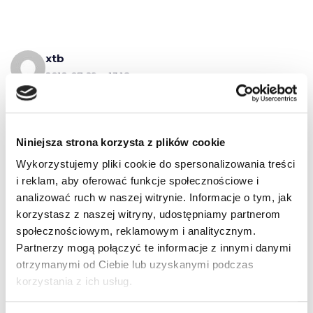
xtb
2012-07-29 o 13:18
jeśli przepis obejmie wszystkie szkoły to ok. Czy
kasa fiskalna = VAT ? czy chodzi tylko o
Niniejsza strona korzysta z plików cookie
ewidencjonowanie przychodów
Wykorzystujemy pliki cookie do spersonalizowania treści
i reklam, aby oferować funkcje społecznościowe i
analizować ruch w naszej witrynie. Informacje o tym, jak
korzystasz z naszej witryny, udostępniamy partnerom
za
społecznościowym, reklamowym i analitycznym.
2012-07-31 o 10:51
Partnerzy mogą połączyć te informacje z innymi danymi
otrzymanymi od Ciebie lub uzyskanymi podczas
kasy to pewnie problem dla nieuczciwych, mi
korzystania z ich usług.
tylko ułatwi pracę, każdemu wystawię paragon, a
na koniec miesiąca wydrukuję raport i tyle,