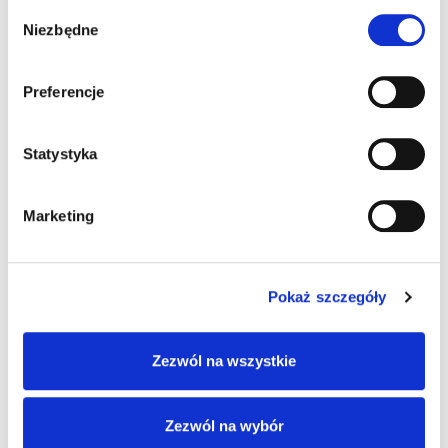
Wybór
koniec z pisaniem rachunków itp. 🙂
Niezbędne
zgody
Preferencje
Pingback:
สมัครเน็ต ais
Statystyka
Pingback:
https://hoteloptima.ru/wp-
content/uploads/2015/04/596.html
Marketing
Pokaż szczegóły
Możliwość komentowania została wyłączona.
Zezwól na wszystkie
Zezwól na wybór