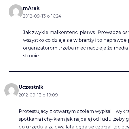
mArek
2012-09-13 o 16:24
Jak zwykle malkontenci pierwsi. Prowadze osro
wszystko co dzieje sie w branży i to naprawde 
organizatorom trzeba miec nadzieje że media do
stronie.
Uczestnik
2012-09-13 o 19:09
Protestujacy z otwartym czolem wypisali i wykrzyc
spotkania i chyłkiem jak najdalej od ludu ,żeby g
do urzędu a za dwa lata będa się czołgali ,obiec