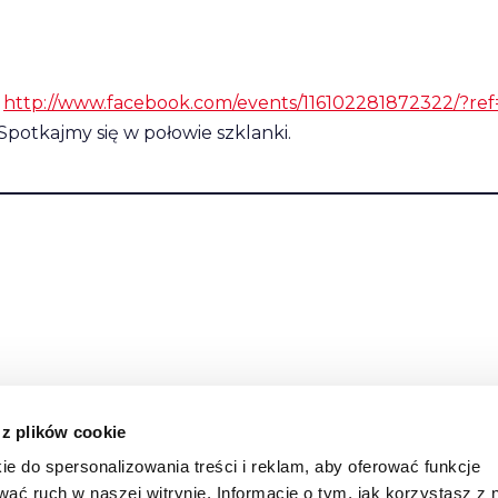
:
http://www.facebook.com/events/116102281872322/?ref
potkajmy się w połowie szklanki.
 z plików cookie
ie do spersonalizowania treści i reklam, aby oferować funkcje
wać ruch w naszej witrynie. Informacje o tym, jak korzystasz z 