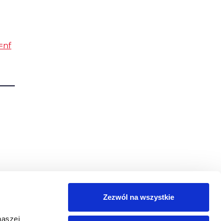
=nf
Zezwól na wszystkie
naszej