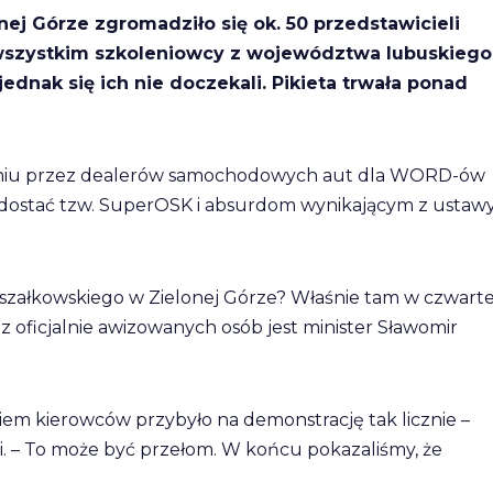
ej Górze zgromadziło się ok. 50 przedstawicieli
 wszystkim szkoleniowcy z województwa lubuskiego
jednak się ich nie doczekali. Pikieta trwała ponad
niu przez dealerów samochodowych aut dla WORD-ów
ą dostać tzw. SuperOSK i absurdom wynikającym z ustaw
rszałkowskiego w Zielonej Górze? Właśnie tam w czwart
oficjalnie awizowanych osób jest minister Sławomir
niem kierowców przybyło na demonstrację tak licznie –
. – To może być przełom. W końcu pokazaliśmy, że