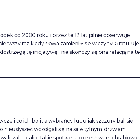
dek od 2000 roku i przez te 12 lat pilnie obserwuje
pierwszy raz kiedy słowa zamieniły sie w czyny! Gratuluje
strzegą tę inicjatywę i nie skończy się ona relacją na te
zeli co ich boli , a wybrańcy ludu jak szczury bali się
o nieusłyszeć wczołgali się na salę tylnymi drzwiami
ywali ,zabiegali o takie spotkania o cześć wam chrabiowie