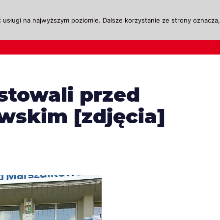
 usługi na najwyższym poziomie. Dalsze korzystanie ze strony oznacza, 
ktualności
Legislacja
Szkolenie i Egzaminow
stowali przed
skim [zdjęcia]