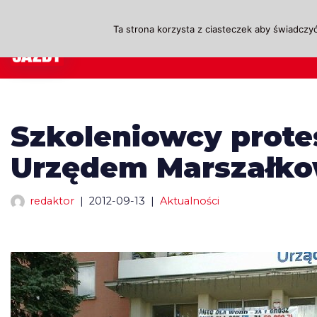
Ta strona korzysta z ciasteczek aby świadczyć
Przejdź
A
do
treści
Szkoleniowcy prote
Urzędem Marszałkow
redaktor
2012-09-13
Aktualności