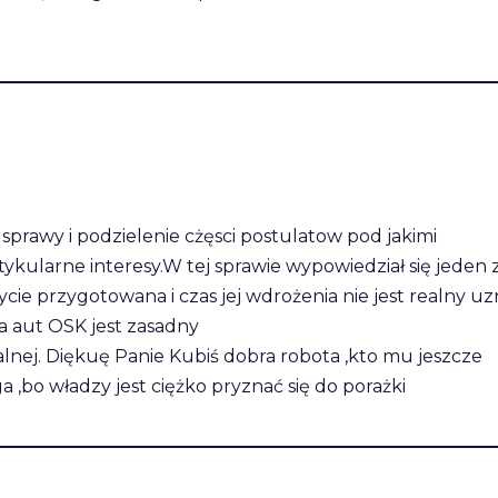
prawy i podzielenie cżęsci postulatow pod jakimi
tykularne interesy.W tej sprawie wypowiedział się jeden 
cie przygotowana i czas jej wdrożenia nie jest realny uz
a aut OSK jest zasadny
kalnej. Diękuę Panie Kubiś dobra robota ,kto mu jeszcze
a ,bo władzy jest ciężko pryznać się do porażki