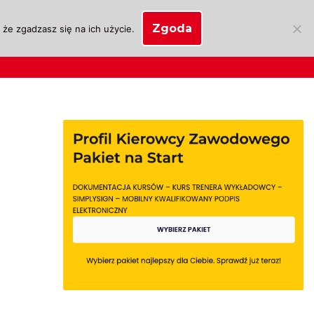
Zgoda
że zgadzasz się na ich użycie.
SKLEP
anie
Biznes OSK
Moje konto