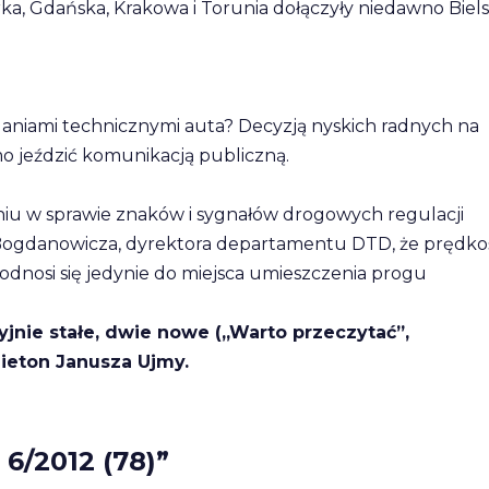
rka, Gdańska, Krakowa i Torunia dołączyły niedawno Biel
daniami technicznymi auta? Decyzją nyskich radnych na
mo jeździć komunikacją publiczną.
u w sprawie znaków i sygnałów drogowych regulacji
 Bogdanowicza, dyrektora departamentu DTD, że prędko
dnosi się jedynie do miejsca umieszczenia progu
jnie stałe, dwie nowe („Warto przeczytać”,
elieton Janusza Ujmy.
6/2012 (78)”