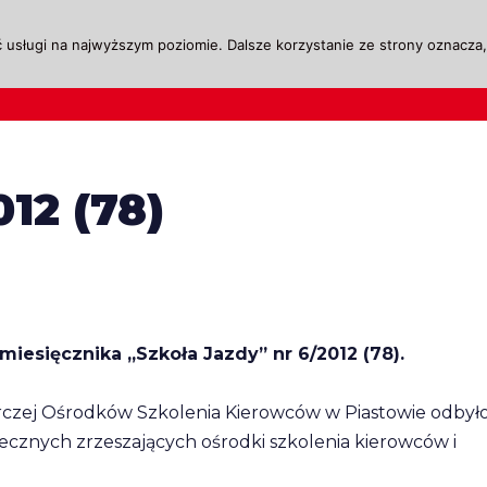
 usługi na najwyższym poziomie. Dalsze korzystanie ze strony oznacza, 
ktualności
Legislacja
Szkolenie i Egzaminow
12 (78)
iesięcznika „Szkoła Jazdy” nr 6/2012 (78).
arczej Ośrodków Szkolenia Kierowców w Piastowie odbyło
ecznych zrzeszających ośrodki szkolenia kierowców i