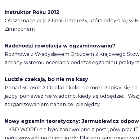
Instruktor Roku 2012
Obszerna relacja z finału imprezy, która odbyła się
Zimnochem.
Nadchodzi rewolucja w egzaminowaniu?
Rozmowa z Władysławem Drozdem z Krajowego Stowar
zmiany systemu oceniania podczas egzaminu praktyc
Ludzie czekają, bo nie ma kasy
Ponad 50 osób z Opola i okolic nie może zapisać się 
jazdy, ponieważ nie wiadomo, kiedy się odbędzie… Ws
zorganizowaniem na ten cel pieniędzy.
Nowy egzamin teoretyczny: Jarmuziewicz odpow
– KSD WORD nie było zadowolone z postępów prac 
państwowych na prawo jazdy. Dlatego zaproponowano