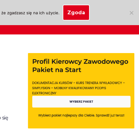
Zgoda
że zgadzasz się na ich użycie.
SKLEP
anie
Biznes OSK
Moje konto
 się