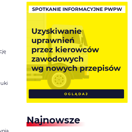
cję
auki
Najnowsze
wnia