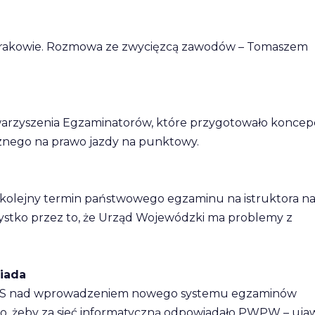
 w Krakowie. Rozmowa ze zwycięzcą zawodów – Tomaszem
zyszenia Egzaminatorów, które przygotowało koncep
znego na prawo jazdy na punktowy.
na kolejny termin państwowego egzaminu na istruktora n
zystko przez to, że Urząd Wojewódzki ma problemy z
iada
ITS nad wprowadzeniem nowego systemu egzaminów
, żeby za sieć informatyczną odpowiadało PWPW – uja