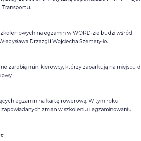
 Transportu.
 szkoleniowych na egzamin w WORD-zie budzi wśród
ładysława Drzazgi i Wojciecha Szemetyłło.
ne zarobią m.in. kierowcy, którzy zaparkują na miejscu d
kowy.
ających egzamin na kartę rowerową. W tym roku
u zapowiadanych zmian w szkoleniu i egzaminowaniu
ne