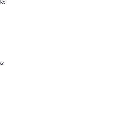
sko
ść