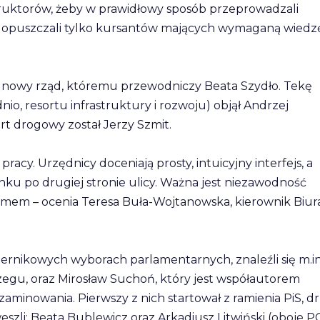
ruktorów, żeby w prawidłowy sposób przeprowadzali
puszczali tylko kursantów mających wymaganą wiedzę
 nowy rząd, któremu przewodniczy Beata Szydło. Tekę
nio, resortu infrastruktury i rozwoju) objął Andrzej
t drogowy został Jerzy Szmit.
racy. Urzędnicy doceniają prosty, intuicyjny interfejs, a
ynku po drugiej stronie ulicy. Ważna jest niezawodność
stemem – ocenia Teresa Buła-Wojtanowska, kierownik Biur
ernikowych wyborach parlamentarnych, znaleźli się m.in
gu, oraz Mirosław Suchoń, który jest współautorem
inowania. Pierwszy z nich startował z ramienia PiS, d
szli: Beata Bublewicz oraz Arkadiusz Litwiński (oboje PO