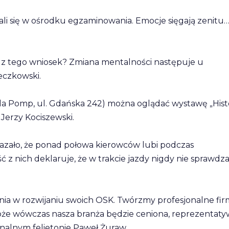
ali się w ośrodku egzaminowania. Emocje sięgają zenitu…
i z tego wniosek? Zmiana mentalności następuje u
eczkowski.
Pomp, ul. Gdańska 242) można oglądać wystawę „Hist
 Jerzy Kociszewski.
azało, że ponad połowa kierowców lubi podczas
z nich deklaruje, że w trakcie jazdy nigdy nie sprawdz
ia w rozwijaniu swoich OSK. Twórzmy profesjonalne fir
może wówczas nasza branża będzie ceniona, reprezentat
gnalnym felietonie Paweł Żuraw.