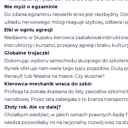
Nie myśl o egzaminie
Do zdania egzaminu niewielki stres jest niezbędny. D
układu nerwowego: mózg reaguje szybciej, odbiera i p
Elki w ogniu agresji
Niedawno w Słupsku kierowca zaatakował instruktora 
instruktorzy i kursanci, przejawy agresji i braku kultu
Globalne trojaczki
Dokonując wyboru samochodu służącego do szkolenia
Rynek oferuje nam wiele tego typu pojazdów. Dużą po
Renault lub Nissana na masce. Czy słusznie?
Kierowca-mechanik wraca do szkó
ł
Profesja ta została dopisana do listy zawodów szkolni
narodowej. Przez lata zabiegała o to branża transport
Złoty rok. Ale co dalej?
Chciałbym wiedzieć, w jakich ramach prawnych będę fu
wiedza pozwoliłaby mi na racjonalny rozwój oraz na s