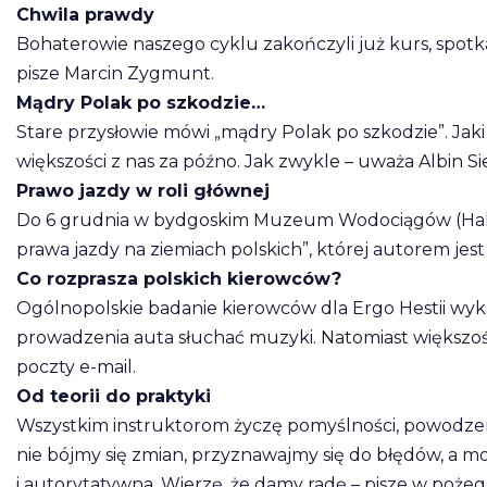
Chwila prawdy
Bohaterowie naszego cyklu zakończyli już kurs, spotk
pisze Marcin Zygmunt.
Mądry Polak po szkodzie…
Stare przysłowie mówi „mądry Polak po szkodzie”. Jak
większości z nas za późno. Jak zwykle – uważa Albin Si
Prawo jazdy w roli głównej
Do 6 grudnia w bydgoskim Muzeum Wodociągów (Hala 
prawa jazdy na ziemiach polskich”, której autorem jest
Co rozprasza polskich kierowców?
Ogólnopolskie badanie kierowców dla Ergo Hestii wyk
prowadzenia auta słuchać muzyki. Natomiast większość 
poczty e-mail.
Od teorii do praktyki
Wszystkim instruktorom życzę pomyślności, powodzen
nie bójmy się zmian, przyznawajmy się do błędów, a 
i autorytatywna. Wierzę, że damy radę – pisze w poże