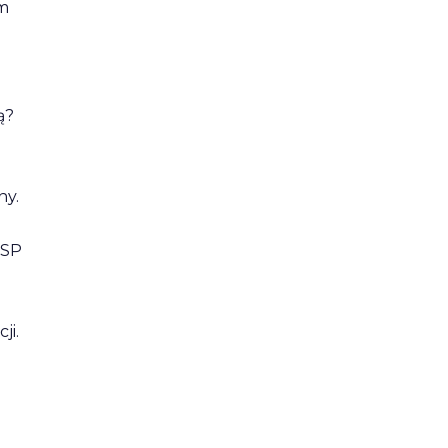
am
ą?
ny.
ESP
ji.