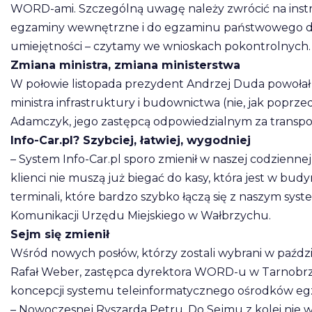
WORD-ami. Szczególną uwagę należy zwrócić na inst
egzaminy wewnętrzne i do egzaminu państwowego do
umiejętności – czytamy we wnioskach pokontrolnych.
Zmiana ministra, zmiana ministerstwa
W połowie listopada prezydent Andrzej Duda powołał
ministra infrastruktury i budownictwa (nie, jak poprzed
Adamczyk, jego zastępcą odpowiedzialnym za transpor
Info-Car.pl? Szybciej, łatwiej, wygodniej
– System Info-Car.pl sporo zmienił w naszej codziennej p
klienci nie muszą już biegać do kasy, która jest w bud
terminali, które bardzo szybko łączą się z naszym sy
Komunikacji Urzędu Miejskiego w Wałbrzychu.
Sejm się zmienił
Wśród nowych posłów, którzy zostali wybrani w paździ
Rafał Weber, zastępca dyrektora WORD-u w Tarnobrze
koncepcji systemu teleinformatycznego ośrodków egzam
– Nowoczesnej Ryszarda Petru. Do Sejmu z kolei nie we