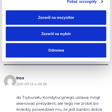
Pokaż szczegóły
Zezwól na wszystkie
Benek
2011-07-13 o 09:29
Zezwól na wybór
Ta ustawa miała być zaskarżona do
Odmowa
TRYBUNAŁU STANU. Co w tej sprawie się dzieje?
inss
2011-07-13 o 09:36
do Trybunału Konstytucyjnego ustawę mógł
skierować prezydent, ale tego nie zrobił, bo
koledzy piowiedzieli mu, że jest bardzo dobra