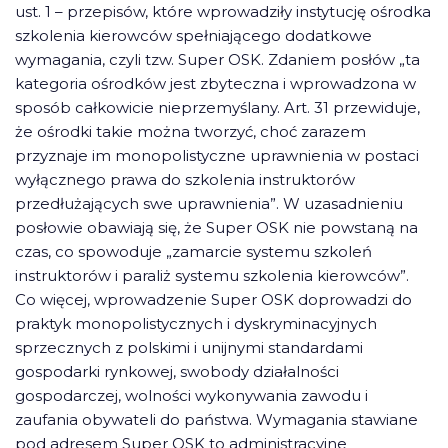
ust. 1 – przepisów, które wprowadziły instytucję ośrodka
szkolenia kierowców spełniającego dodatkowe
wymagania, czyli tzw. Super OSK. Zdaniem posłów „ta
kategoria ośrodków jest zbyteczna i wprowadzona w
sposób całkowicie nieprzemyślany. Art. 31 przewiduje,
że ośrodki takie można tworzyć, choć zarazem
przyznaje im monopolistyczne uprawnienia w postaci
wyłącznego prawa do szkolenia instruktorów
przedłużających swe uprawnienia”. W uzasadnieniu
posłowie obawiają się, że Super OSK nie powstaną na
czas, co spowoduje „zamarcie systemu szkoleń
instruktorów i paraliż systemu szkolenia kierowców”.
Co więcej, wprowadzenie Super OSK doprowadzi do
praktyk monopolistycznych i dyskryminacyjnych
sprzecznych z polskimi i unijnymi standardami
gospodarki rynkowej, swobody działalności
gospodarczej, wolności wykonywania zawodu i
zaufania obywateli do państwa. Wymagania stawiane
pod adresem Super OSK to administracyjne