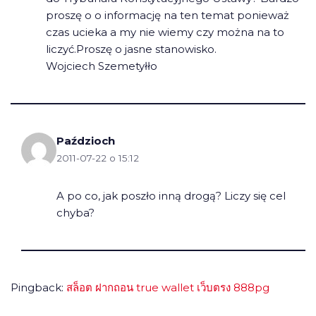
proszę o o informację na ten temat ponieważ
czas ucieka a my nie wiemy czy można na to
liczyć.Proszę o jasne stanowisko.
Wojciech Szemetyłło
Paździoch
2011-07-22 o 15:12
A po co, jak poszło inną drogą? Liczy się cel
chyba?
Pingback:
สล็อต ฝากถอน true wallet เว็บตรง 888pg