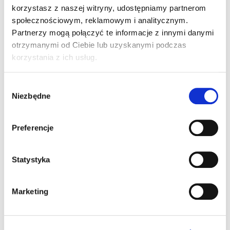
Mikołaj Radomski
korzystasz z naszej witryny, udostępniamy partnerom
społecznościowym, reklamowym i analitycznym.
Partnerzy mogą połączyć te informacje z innymi danymi
otrzymanymi od Ciebie lub uzyskanymi podczas
korzystania z ich usług.
11 komentarzy do “Schetyna zamrozi
Wybór
nowelę ustawy?”
Niezbędne
zgody
Preferencje
kokon
Statystyka
2011-07-12 o 14:04
niech ten marszałek weźmie pod uwagę nasz
Marketing
głos zanim cokolwiek zamrozi, może się
opamięta przed wyborami parlamentarnymi, a
może właśnie nic z powodu wyvorów nie zrobi…