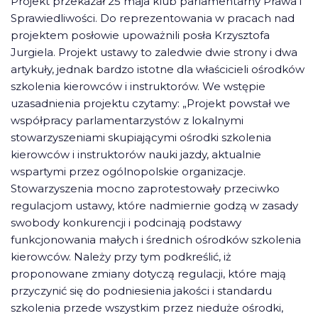
Projekt przekazał 25 maja klub parlamentarny Prawa i
Sprawiedliwości. Do reprezentowania w pracach nad
projektem posłowie upoważnili posła Krzysztofa
Jurgiela. Projekt ustawy to zaledwie dwie strony i dwa
artykuły, jednak bardzo istotne dla właścicieli ośrodków
szkolenia kierowców i instruktorów. We wstępie
uzasadnienia projektu czytamy: „Projekt powstał we
współpracy parlamentarzystów z lokalnymi
stowarzyszeniami skupiającymi ośrodki szkolenia
kierowców i instruktorów nauki jazdy, aktualnie
wspartymi przez ogólnopolskie organizacje.
Stowarzyszenia mocno zaprotestowały przeciwko
regulacjom ustawy, które nadmiernie godzą w zasady
swobody konkurencji i podcinają podstawy
funkcjonowania małych i średnich ośrodków szkolenia
kierowców. Należy przy tym podkreślić, iż
proponowane zmiany dotyczą regulacji, które mają
przyczynić się do podniesienia jakości i standardu
szkolenia przede wszystkim przez nieduże ośrodki,