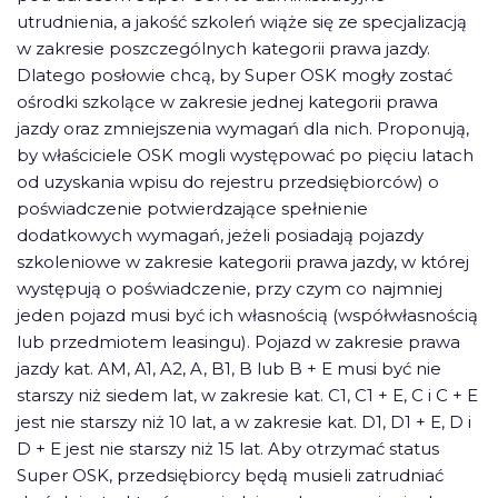
utrudnienia, a jakość szkoleń wiąże się ze specjalizacją
w zakresie poszczególnych kategorii prawa jazdy.
Dlatego posłowie chcą, by Super OSK mogły zostać
ośrodki szkolące w zakresie jednej kategorii prawa
jazdy oraz zmniejszenia wymagań dla nich. Proponują,
by właściciele OSK mogli występować po pięciu latach
od uzyskania wpisu do rejestru przedsiębiorców) o
poświadczenie potwierdzające spełnienie
dodatkowych wymagań, jeżeli posiadają pojazdy
szkoleniowe w zakresie kategorii prawa jazdy, w której
występują o poświadczenie, przy czym co najmniej
jeden pojazd musi być ich własnością (współwłasnością
lub przedmiotem leasingu). Pojazd w zakresie prawa
jazdy kat. AM, A1, A2, A, B1, B lub B + E musi być nie
starszy niż siedem lat, w zakresie kat. C1, C1 + E, C i C + E
jest nie starszy niż 10 lat, a w zakresie kat. D1, D1 + E, D i
D + E jest nie starszy niż 15 lat. Aby otrzymać status
Super OSK, przedsiębiorcy będą musieli zatrudniać