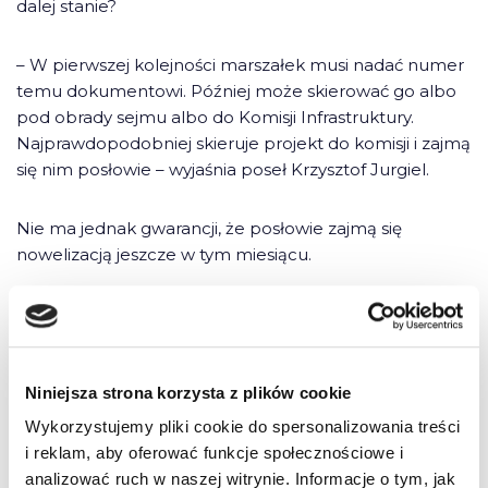
dalej stanie?
– W pierwszej kolejności marszałek musi nadać numer
temu dokumentowi. Później może skierować go albo
pod obrady sejmu albo do Komisji Infrastruktury.
Najprawdopodobniej skieruje projekt do komisji i zajmą
się nim posłowie – wyjaśnia poseł Krzysztof Jurgiel.
Nie ma jednak gwarancji, że posłowie zajmą się
nowelizacją jeszcze w tym miesiącu.
– To wyłącznie zależy od marszałka. Niektóre projekty
są trzymane rok u niego, jeżeli znajdzie jakieś powody –
dodaje Jurgiel. – Projekt powinien zostać poddany pod
debatę parlamentarną, bo ustawa stanowi zagrożenie
Niniejsza strona korzysta z plików cookie
dla działania małych firm. Projekt złożyłem w imieniu
Wykorzystujemy pliki cookie do spersonalizowania treści
klubu, zobaczymy, co na to koledzy z innych klubów.
i reklam, aby oferować funkcje społecznościowe i
analizować ruch w naszej witrynie. Informacje o tym, jak