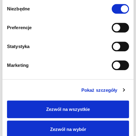
Wybór
Niezbędne
zgody
Pingback:
packman disposables for sale
Preferencje
Pingback:
buy golden teacher mushroom online xyz,
Pingback:
สมัคร LSM99 ระบบออโต้
Statystyka
Pingback:
Dan Helmer
Marketing
Pokaż szczegóły
Możliwość komentowania została wyłączona.
Zezwól na wszystkie
Zezwól na wybór