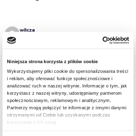
wilcza
2010-06-03 o 15:49
koszmarnie wygląda – blacha i kraty !! Czym
strasznym zasłużył sobie funkcjonariusz na
Niniejsza strona korzysta z plików cookie
czterech łapach na takie traktowanie? A co na
Wykorzystujemy pliki cookie do spersonalizowania treści
zakrętach? Miota się po tej blaszanej pułapce i
i reklam, aby oferować funkcje społecznościowe i
kaleczy łapy? Albo nie wszystko zobaczyłam.
analizować ruch w naszej witrynie. Informacje o tym, jak
korzystasz z naszej witryny, udostępniamy partnerom
społecznościowym, reklamowym i analitycznym.
Partnerzy mogą połączyć te informacje z innymi danymi
Pingback:
AE Gaming เว็บพนันออนไลน์
otrzymanymi od Ciebie lub uzyskanymi podczas
korzystania z ich usług.
Pingback:
escort near me