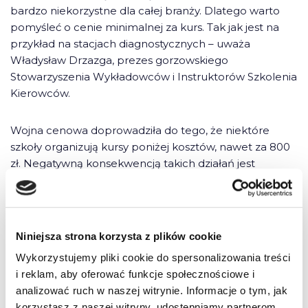
bardzo niekorzystne dla całej branży. Dlatego warto
pomyśleć o cenie minimalnej za kurs. Tak jak jest na
przykład na stacjach diagnostycznych – uważa
Władysław Drzazga, prezes gorzowskiego
Stowarzyszenia Wykładowców i Instruktorów Szkolenia
Kierowców.
Wojna cenowa doprowadziła do tego, że niektóre
szkoły organizują kursy poniżej kosztów, nawet za 800
zł. Negatywną konsekwencją takich działań jest
obniżenie poziomu szkolenia kandydatów na
kierowców. Szkoły, które oferują najniższe ceny, nie dają
gwarancji uczciwego, profesjonalnego szkolenia.
Zaniżone ceny kursów rekompensują sobie na
Niniejsza strona korzysta z plików cookie
wydatkach na pomoce naukowe czy wypłatach dla
Wykorzystujemy pliki cookie do spersonalizowania treści
instruktorów. Zdaniem ekspertów z branży ceny
i reklam, aby oferować funkcje społecznościowe i
kursów powinny powrócić do normalnego poziomu,
analizować ruch w naszej witrynie. Informacje o tym, jak
czyli ponad 1,5 tys. zł. Wtedy najważniejszym kryterium
korzystasz z naszej witryny, udostępniamy partnerom