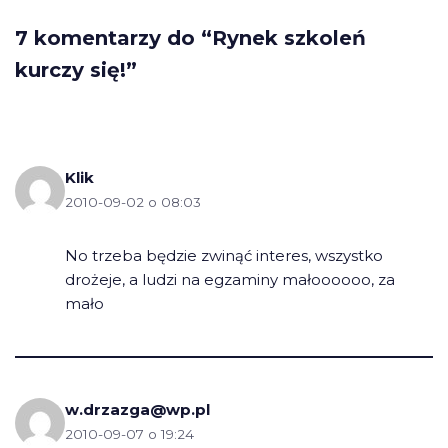
7 komentarzy do “Rynek szkoleń
kurczy się!”
Klik
2010-09-02 o 08:03
No trzeba będzie zwinąć interes, wszystko
drożeje, a ludzi na egzaminy małoooooo, za
mało
w.drzazga@wp.pl
2010-09-07 o 19:24