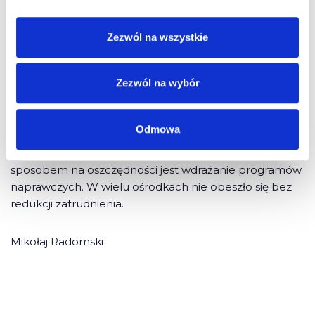
zaakceptuje ten pomysł, to nowe stawki wejdą w życie
na początku 2011 roku. To będzie spora podwyżka,
bowiem według aktualnego taryfikatora (kategoria B)
Zezwól na wszystkie
egzamin praktyczny kosztuje 112, a teoretyczny 22 zł.
Oznacza to, że zdający oba egzaminy zapłaci więcej o
Zezwól na wybór
71 zł. WORD-y chcą podwyżek, bo wszystko wskazuje
na to, że przez kolejne lata egzaminów przybywać nie
będzie. Dlatego zdaniem szkoleniowców WORD-y
Odmowa
szukają oszczędności, świadomie obniżając zdawalność.
Według nich wynosi ona już tylko 20 proc. Kolejnym
sposobem na oszczędności jest wdrażanie programów
naprawczych. W wielu ośrodkach nie obeszło się bez
redukcji zatrudnienia.
Mikołaj Radomski