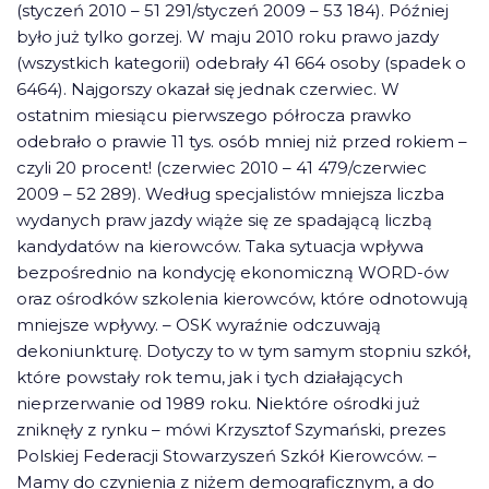
(styczeń 2010 – 51 291/styczeń 2009 – 53 184). Później
było już tylko gorzej. W maju 2010 roku prawo jazdy
(wszystkich kategorii) odebrały 41 664 osoby (spadek o
6464). Najgorszy okazał się jednak czerwiec. W
ostatnim miesiącu pierwszego półrocza prawko
odebrało o prawie 11 tys. osób mniej niż przed rokiem –
czyli 20 procent! (czerwiec 2010 – 41 479/czerwiec
2009 – 52 289). Według specjalistów mniejsza liczba
wydanych praw jazdy wiąże się ze spadającą liczbą
kandydatów na kierowców. Taka sytuacja wpływa
bezpośrednio na kondycję ekonomiczną WORD-ów
oraz ośrodków szkolenia kierowców, które odnotowują
mniejsze wpływy. – OSK wyraźnie odczuwają
dekoniunkturę. Dotyczy to w tym samym stopniu szkół,
które powstały rok temu, jak i tych działających
nieprzerwanie od 1989 roku. Niektóre ośrodki już
zniknęły z rynku – mówi Krzysztof Szymański, prezes
Polskiej Federacji Stowarzyszeń Szkół Kierowców. –
Mamy do czynienia z niżem demograficznym, a do