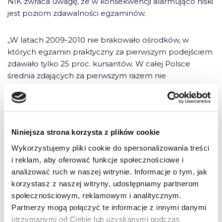
NIK zwraca uwagę, że w konsekwencji alarmująco niski
jest poziom zdawalności egzaminów.
„W latach 2009-2010 nie brakowało ośrodków, w
których egzamin praktyczny za pierwszym podejściem
zdawało tylko 25 proc. kursantów. W całej Polsce
średnia zdających za pierwszym razem nie
przekroczyła nigdzie 50 proc. (najbliżej tego progu
była Warszawa, gdzie średnia wyniosła 48 proc.).
Okazuje się jednak, że nawet przebrnięcie przez
egzamin nie gwarantuje w Polsce wystarczających
Niniejsza strona korzysta z plików cookie
umiejętności do bezpiecznego kierowania pojazdem. Z
danych Komendy Głównej Policji wynika, że aż 35 proc.
Wykorzystujemy pliki cookie do spersonalizowania treści
wypadków powodują osoby tuż po uzyskaniu prawa
i reklam, aby oferować funkcje społecznościowe i
jazdy” – wynika z raportu.
analizować ruch w naszej witrynie. Informacje o tym, jak
korzystasz z naszej witryny, udostępniamy partnerom
społecznościowym, reklamowym i analitycznym.
Ponadto NIK stwierdziła, że zarządcy dróg „lekceważą
Partnerzy mogą połączyć te informacje z innymi danymi
swoje obowiązki: co czwarty nie sprawdza zgodności
otrzymanymi od Ciebie lub uzyskanymi podczas
rozmieszczenia znaków, świateł i wysepek dla pieszych