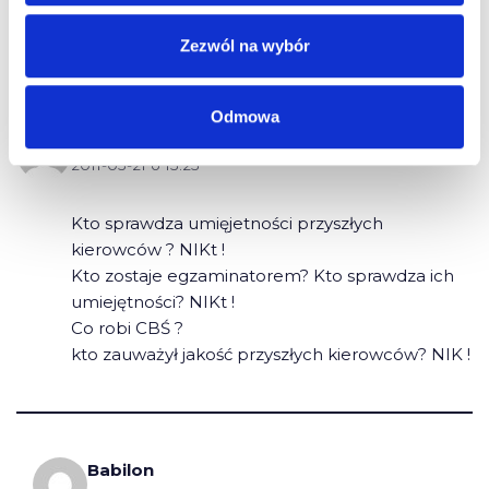
niebezpiecznie na polskich drogach”
Zezwól na wybór
Odmowa
Benek
2011-05-21 o 15:25
Kto sprawdza umięjetności przyszłych
kierowców ? NIKt !
Kto zostaje egzaminatorem? Kto sprawdza ich
umiejętności? NIKt !
Co robi CBŚ ?
kto zauważył jakość przyszłych kierowców? NIK !
Babilon