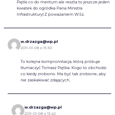
Piętki co do meritum ale reszta to jeszcze jeden
kwiatek do ogródka Pana Ministra
Infrastruktury!.Z powazaniem W.Sz.
w.drzazga@wp.pl
2011-01-08 o 15:30
To kolejna kompromitacja, którą próbuje
tłumaczyć Tomasz Piętka. Kogo to obchodzi
co kiedy zrobiono. Ma być tak zrobione, aby
nie zaskakiwać zdających.
w.drzazga@wp.pl
2011-01-08 o 15:42