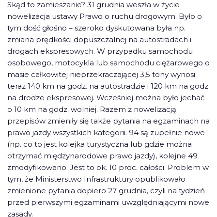
Skąd to zamieszanie? 31 grudnia weszła w życie
nowelizacja ustawy Prawo o ruchu drogowym. Było o
tym dość głośno – szeroko dyskutowana była np.
zmiana prędkości dopuszczalnej na autostradach i
drogach ekspresowych. W przypadku samochodu
osobowego, motocykla lub samochodu ciężarowego o
masie całkowitej nieprzekraczającej 3,5 tony wynosi
teraz 140 km na godz. na autostradzie i 120 km na godz.
na drodze ekspresowej. Wcześniej można było jechać
o 10 km na godz. wolniej. Razem z nowelizacją
przepisów zmieniły się także pytania na egzaminach na
prawo jazdy wszystkich kategorii. 94 są zupełnie nowe
(np. co to jest kolejka turystyczna lub gdzie można
otrzymać międzynarodowe prawo jazdy), kolejne 49
zmodyfikowano. Jest to ok. 10 proc. całości. Problem w
tym, że Ministerstwo Infrastruktury opublikowało
zmienione pytania dopiero 27 grudnia, czyli na tydzień
przed pierwszymi egzaminami uwzględniającymi nowe
zasady.