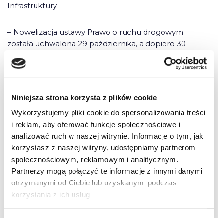
Infrastruktury.
– Nowelizacja ustawy Prawo o ruchu drogowym
została uchwalona 29 października, a dopiero 30
listopada została wpisana do dziennika ustaw –
tłumaczy Tomasz Piętka z departamentu transportu
drogowego Ministerstwa Infrastruktury. – Mieliśmy więc
mało czasu na przygotowanie nowych i
Niniejsza strona korzysta z plików cookie
zmodyfikowanie starych pytań. Wszystkie musiały m.in.
Wykorzystujemy pliki cookie do spersonalizowania treści
być zweryfikowane przez zewnętrznego eksperta.
i reklam, aby oferować funkcje społecznościowe i
Poza tym pytań nie powinno się uczyć na pamięć.
analizować ruch w naszej witrynie. Informacje o tym, jak
Chodzi o studiowanie, zrozumienie i stosowanie
korzystasz z naszej witryny, udostępniamy partnerom
istniejących przepisów.
społecznościowym, reklamowym i analitycznym.
Partnerzy mogą połączyć te informacje z innymi danymi
Jakub Ziębka
otrzymanymi od Ciebie lub uzyskanymi podczas
korzystania z ich usług.
źródło: Gazeta Wyborcza Szczecin