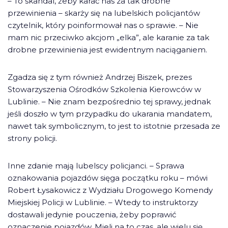
– To skandal, żeby karać nas za tak drobne
przewinienia – skarży się na lubelskich policjantów
czytelnik, który poinformował nas o sprawie. – Nie
mam nic przeciwko akcjom „elka”, ale karanie za tak
drobne przewinienia jest ewidentnym naciąganiem.
Zgadza się z tym również Andrzej Biszek, prezes
Stowarzyszenia Ośrodków Szkolenia Kierowców w
Lublinie. – Nie znam bezpośrednio tej sprawy, jednak
jeśli doszło w tym przypadku do ukarania mandatem,
nawet tak symbolicznym, to jest to istotnie przesada ze
strony policji.
Inne zdanie mają lubelscy policjanci. – Sprawa
oznakowania pojazdów sięga początku roku – mówi
Robert Łysakowicz z Wydziału Drogowego Komendy
Miejskiej Policji w Lublinie. – Wtedy to instruktorzy
dostawali jedynie pouczenia, żeby poprawić
oznaczenie pojazdów. Mieli na to czas, ale wielu się