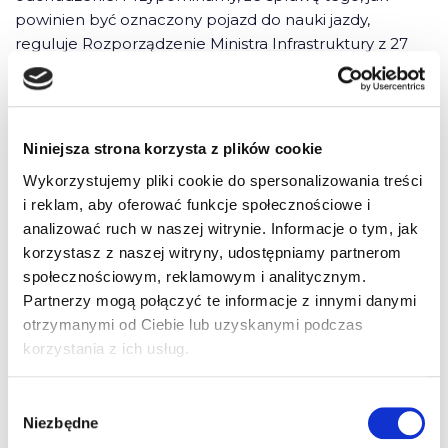
powinien być oznaczony pojazd do nauki jazdy,
reguluje Rozporządzenie Ministra Infrastruktury z 27
października 2005 r. w sprawie szkolenia,
egzaminowania i uzyskiwania uprawnień przez
kierujących pojazdami, instruktorów i egzaminatorów.
Przepis określa, że pojazd, który jest wykorzystywany
Niniejsza strona korzysta z plików cookie
do prowadzenia szkolenia, powinien być oznaczony
Wykorzystujemy pliki cookie do spersonalizowania treści
nazwą i adresem ośrodka szkolenia kierowców
i reklam, aby oferować funkcje społecznościowe i
umieszczonymi na zewnątrz pojazdu na jego prawej i
analizować ruch w naszej witrynie. Informacje o tym, jak
lewej stronie – z wyjątkiem motocykli, przyczep i
korzystasz z naszej witryny, udostępniamy partnerom
tramwajów; litery występujące w napisie powinny mieć
społecznościowym, reklamowym i analitycznym.
wysokość co najmniej 6 cm.
Partnerzy mogą połączyć te informacje z innymi danymi
otrzymanymi od Ciebie lub uzyskanymi podczas
Jak najlepiej oznakować?
korzystania z ich usług.
Jakie są sposoby na oznakowanie pojazdu?
Wybór
Najpopularniejszą metodą jest oczywiście zlecenie
Niezbędne
zgody
oklejenia samochodu w agencji reklamowej, jednak