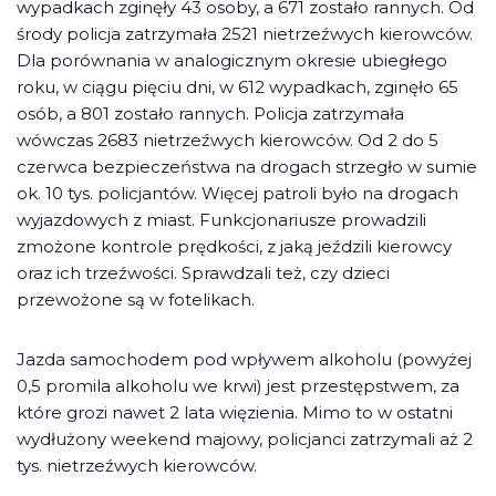
wypadkach zginęły 43 osoby, a 671 zostało rannych. Od
środy policja zatrzymała 2521 nietrzeźwych kierowców.
Dla porównania w analogicznym okresie ubiegłego
roku, w ciągu pięciu dni, w 612 wypadkach, zginęło 65
osób, a 801 zostało rannych. Policja zatrzymała
wówczas 2683 nietrzeźwych kierowców. Od 2 do 5
czerwca bezpieczeństwa na drogach strzegło w sumie
ok. 10 tys. policjantów. Więcej patroli było na drogach
wyjazdowych z miast. Funkcjonariusze prowadzili
zmożone kontrole prędkości, z jaką jeździli kierowcy
oraz ich trzeźwości. Sprawdzali też, czy dzieci
przewożone są w fotelikach.
Jazda samochodem pod wpływem alkoholu (powyżej
0,5 promila alkoholu we krwi) jest przestępstwem, za
które grozi nawet 2 lata więzienia. Mimo to w ostatni
wydłużony weekend majowy, policjanci zatrzymali aż 2
tys. nietrzeźwych kierowców.