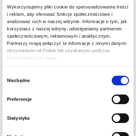
heheł
Wykorzystujemy pliki cookie do spersonalizowania treści
2010-06-08 o 08:19
i reklam, aby oferować funkcje społecznościowe i
analizować ruch w naszej witrynie. Informacje o tym, jak
no jeśli policzyć już wszystkie długie weekendy
korzystasz z naszej witryny, udostępniamy partnerom
w ciągu 20 lat to wszyscy statystycznie byliśmy
społecznościowym, reklamowym i analitycznym.
pijani przynajmniej raz:P
Partnerzy mogą połączyć te informacje z innymi danymi
otrzymanymi od Ciebie lub uzyskanymi podczas
korzystania z ich usług.
Pingback:
firearms for sale
Wybór
Niezbędne
zgody
Pingback:
micro mini step
Preferencje
Pingback:
blote tieten
Statystyka
Pingback:
bk8