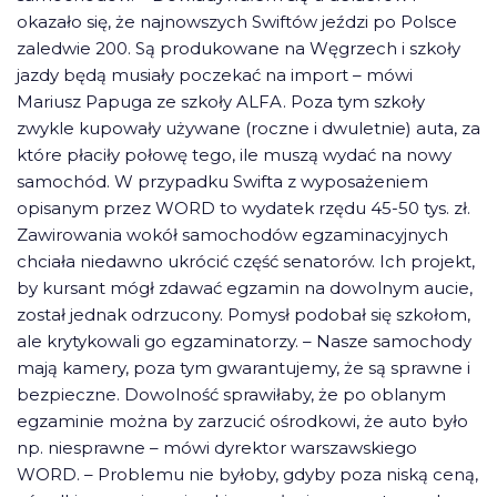
okazało się, że najnowszych Swiftów jeździ po Polsce
zaledwie 200. Są produkowane na Węgrzech i szkoły
jazdy będą musiały poczekać na import – mówi
Mariusz Papuga ze szkoły ALFA. Poza tym szkoły
zwykle kupowały używane (roczne i dwuletnie) auta, za
które płaciły połowę tego, ile muszą wydać na nowy
samochód. W przypadku Swifta z wyposażeniem
opisanym przez WORD to wydatek rzędu 45-50 tys. zł.
Zawirowania wokół samochodów egzaminacyjnych
chciała niedawno ukrócić część senatorów. Ich projekt,
by kursant mógł zdawać egzamin na dowolnym aucie,
został jednak odrzucony. Pomysł podobał się szkołom,
ale krytykowali go egzaminatorzy. – Nasze samochody
mają kamery, poza tym gwarantujemy, że są sprawne i
bezpieczne. Dowolność sprawiłaby, że po oblanym
egzaminie można by zarzucić ośrodkowi, że auto było
np. niesprawne – mówi dyrektor warszawskiego
WORD. – Problemu nie byłoby, gdyby poza niską ceną,