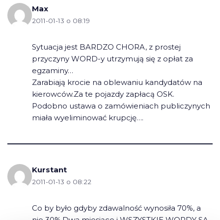
Max
2011-01-13 o 08:19
Sytuacja jest BARDZO CHORA, z prostej
przyczyny WORD-y utrzymują się z opłat za
egzaminy…
Zarabiają krocie na oblewaniu kandydatów na
kierowców.Za te pojazdy zapłacą OSK.
Podobno ustawa o zamówieniach publiczynych
miała wyeliminować krupcję….
Kurstant
2011-01-13 o 08:22
Co by było gdyby zdawalność wynosiła 70%, a
nie 30%.Dwa miesiące i WSZYSTKIE WORDY SĄ