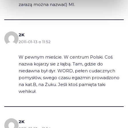
zarazą można nazwać) MI.
2K
2011-01-13 o 11:52
W pewnym mieście. W centrum Polski. Coś
nazwa kojarzy sie z łajbą. Tam, gdzie do
niedawna był dyr. WORD, pełen cudacznych
pomysłów, swego czasu egazmin prowadzono
na kat.B, na Żuku. Jeśli ktoś pamięta taki
wehikuł.
2K