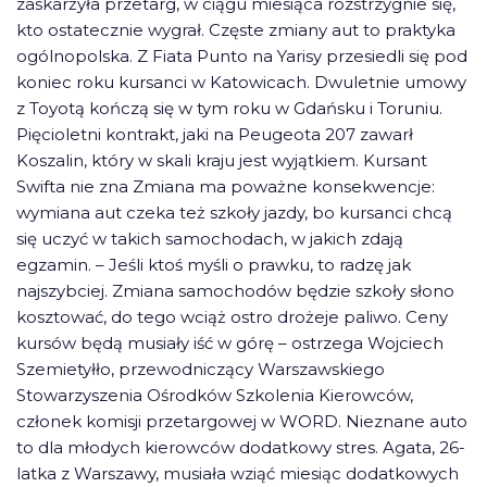
zaskarżyła przetarg, w ciągu miesiąca rozstrzygnie się,
kto ostatecznie wygrał. Częste zmiany aut to praktyka
ogólnopolska. Z Fiata Punto na Yarisy przesiedli się pod
koniec roku kursanci w Katowicach. Dwuletnie umowy
z Toyotą kończą się w tym roku w Gdańsku i Toruniu.
Pięcioletni kontrakt, jaki na Peugeota 207 zawarł
Koszalin, który w skali kraju jest wyjątkiem. Kursant
Swifta nie zna Zmiana ma poważne konsekwencje:
wymiana aut czeka też szkoły jazdy, bo kursanci chcą
się uczyć w takich samochodach, w jakich zdają
egzamin. – Jeśli ktoś myśli o prawku, to radzę jak
najszybciej. Zmiana samochodów będzie szkoły słono
kosztować, do tego wciąż ostro drożeje paliwo. Ceny
kursów będą musiały iść w górę – ostrzega Wojciech
Szemietyłło, przewodniczący Warszawskiego
Stowarzyszenia Ośrodków Szkolenia Kierowców,
członek komisji przetargowej w WORD. Nieznane auto
to dla młodych kierowców dodatkowy stres. Agata, 26-
latka z Warszawy, musiała wziąć miesiąc dodatkowych