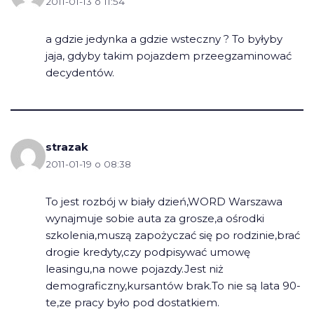
2011-01-13 o 11:54
a gdzie jedynka a gdzie wsteczny ? To byłyby
jaja, gdyby takim pojazdem przeegzaminować
decydentów.
strazak
2011-01-19 o 08:38
To jest rozbój w biały dzień,WORD Warszawa
wynajmuje sobie auta za grosze,a ośrodki
szkolenia,muszą zapożyczać się po rodzinie,brać
drogie kredyty,czy podpisywać umowę
leasingu,na nowe pojazdy.Jest niż
demograficzny,kursantów brak.To nie są lata 90-
te,ze pracy było pod dostatkiem.