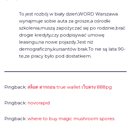
To jest rozbój w biały dzień,WORD Warszawa
wynajmuje sobie auta za grosze,a ośrodki
szkolenia,muszą zapożyczać się po rodzinie,brać
drogie kredyty,czy podpisywać umowę
leasingu,na nowe pojazdy.Jest niż
demograficzny,kursantów brak.To nie są lata 90-
te,ze pracy było pod dostatkiem.
Pingback:
สล็อต ฝากถอน true wallet เว็บตรง 888pg
Pingback:
novorapid
Pingback:
where to buy magic mushroom spores