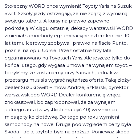
Stołeczny WORD chce wymienić Toyoty Yaris na Suzuki
Swift. Szkoły jazdy ostrzegają, że nie zdążą z wymianą
swojego taboru. A kursy na prawko zapewne
podrożeją W ciągu ostatniej dekady warszawski WORD
zmieniał samochody egzaminacyjne czterokrotnie. 10
lat temu kierowcy zdobywali prawko na fiacie Punto,
później na oplu Corsie. Przez ostatnie trzy lata
egzaminowano na Toyotach Yaris. Ale jeszcze tylko do
końca lutego, gdy wygasa umowa na wynajem toyot. –
Liczyliśmy, że zostaniemy przy Yarisach, jednak w
przetargu musiała wygrać najtańsza oferta. Taką złożył
dealer Suzuki Swift – mówi Andrzej Szklarski, dyrektor
warszawskiego WORD Dealer konkurencję wręcz
znokautował, bo zaproponował, że za wynajem
jednego auta (wszystkich ma być 40) weźmie co
miesiąc tylko złotówkę. Do tego po roku wymieni
samochody na nowe. Druga pod względem ceny była
Skoda Fabia, toytota była najdroższa. Ponieważ skoda