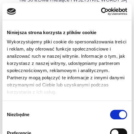
BANKRUTAMI ! ! !
Kolesie z Ministerstwa Infrastruktury…do tego
nie dopuszczą.
Niniejsza strona korzysta z plików cookie
Wykorzystujemy pliki cookie do spersonalizowania treści
i reklam, aby oferować funkcje społecznościowe i
Instruktor
analizować ruch w naszej witrynie. Informacje o tym, jak
2011-01-13 o 08:27
korzystasz z naszej witryny, udostępniamy partnerom
społecznościowym, reklamowym i analitycznym.
Dyrektor WORD-u mówi na odprawie do
Partnerzy mogą połączyć te informacje z innymi danymi
egzamintorów „panowie premii nie będzie
otrzymanymi od Ciebie lub uzyskanymi podczas
ponieważ ilość osób ezgaminowanych spadła o
korzystania z ich usług.
25%” nic wiecej powiedzieć nie musi,przecież w
instrumenty wyposażył ich Minister Infrstruktury.
Wybór
Niezbędne
zgody
Preferencje