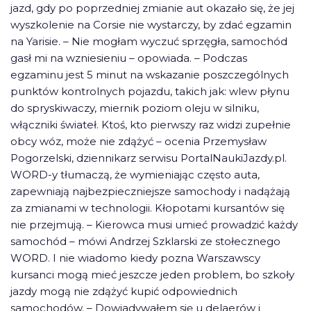
jazd, gdy po poprzedniej zmianie aut okazało się, że jej
wyszkolenie na Corsie nie wystarczy, by zdać egzamin
na Yarisie. – Nie mogłam wyczuć sprzęgła, samochód
gasł mi na wzniesieniu – opowiada. – Podczas
egzaminu jest 5 minut na wskazanie poszczególnych
punktów kontrolnych pojazdu, takich jak: wlew płynu
do spryskiwaczy, miernik poziom oleju w silniku,
włączniki świateł. Ktoś, kto pierwszy raz widzi zupełnie
obcy wóz, może nie zdążyć – ocenia Przemysław
Pogorzelski, dziennikarz serwisu PortalNaukiJazdy.pl.
WORD-y tłumaczą, że wymieniając często auta,
zapewniają najbezpieczniejsze samochody i nadążają
za zmianami w technologii. Kłopotami kursantów się
nie przejmują. – Kierowca musi umieć prowadzić każdy
samochód – mówi Andrzej Szklarski ze stołecznego
WORD. I nie wiadomo kiedy pozna Warszawscy
kursanci mogą mieć jeszcze jeden problem, bo szkoły
jazdy mogą nie zdążyć kupić odpowiednich
samochodów. – Dowiadywałem się u delaerów i