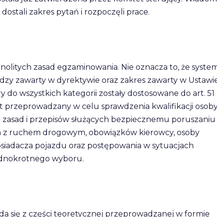
 dostali zakres pytań i rozpoczęli prace.
nolitych zasad egzaminowania. Nie oznacza to, że syste
edzy zawarty w dyrektywie oraz zakres zawarty w Ustawi
 do wszystkich kategorii zostały dostosowane do art. 51
t przeprowadzany w celu sprawdzenia kwalifikacji osob
 zasad i przepisów służących bezpiecznemu poruszaniu 
h z ruchem drogowym, obowiązków kierowcy, osoby
osiadacza pojazdu oraz postępowania w sytuacjach
jednokrotnego wyboru.
a się z części teoretycznej przeprowadzanej w formie