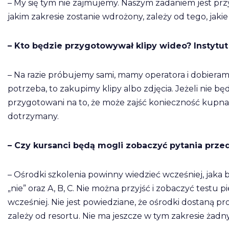
– My się tym nie zajmujemy. Naszym zadaniem jest pr
jakim zakresie zostanie wdrożony, zależy od tego, jaki
– Kto będzie przygotowywał klipy wideo? Insty
– Na razie próbujemy sami, mamy operatora i dobieramy 
potrzeba, to zakupimy klipy albo zdjęcia. Jeżeli nie 
przygotowani na to, że może zajść konieczność kupna.
dotrzymany.
– Czy kursanci będą mogli zobaczyć pytania prze
– Ośrodki szkolenia powinny wiedzieć wcześniej, jaka b
„nie” oraz A, B, C. Nie można przyjść i zobaczyć test
wcześniej. Nie jest powiedziane, że ośrodki dostaną 
zależy od resortu. Nie ma jeszcze w tym zakresie żad