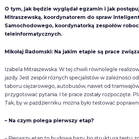
O tym, jak będzie wyglądał egzamin i jak postępu
Mitraszewską, koordynatorem do spraw inteligen
Samochodowego, koordynatorką zespołów robocz
teleinformatycznych.
Mikołaj Radomski: Na jakim etapie są prace zw
Izabela Mitraszewska: W tej chwili równolegle realiz
jazdy. Jest zespół różnych specjalistów w zależności o
taboru ciężarowego, autobusów, nawet od tramwajów. Ze
przygotować pytania. I te prace zostały rozpoczęte.
Tak, by w październiku można było testować poprawn
– Na czym polega pierwszy etap?
– Pierwszy etap to budowa bazy, bo struktura testu z