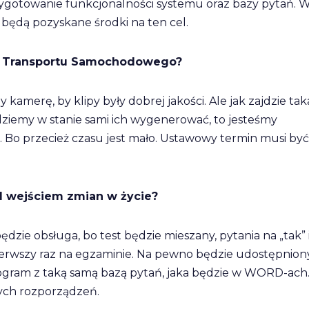
zygotowanie funkcjonalności systemu oraz bazy pytań. 
e będą pozyskane środki na ten cel.
tut Transportu Samochodowego?
kamerę, by klipy były dobrej jakości. Ale jak zajdzie tak
będziemy w stanie sami ich wygenerować, to jesteśmy
 Bo przecież czasu jest mało. Ustawowy termin musi być
d wejściem zmian w życie?
ędzie obsługa, bo test będzie mieszany, pytania na „tak” 
u pierwszy raz na egzaminie. Na pewno będzie udostępnion
program z taką samą bazą pytań, jaka będzie w WORD-ach
nych rozporządzeń.