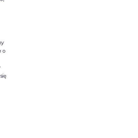
my
e o
y
się