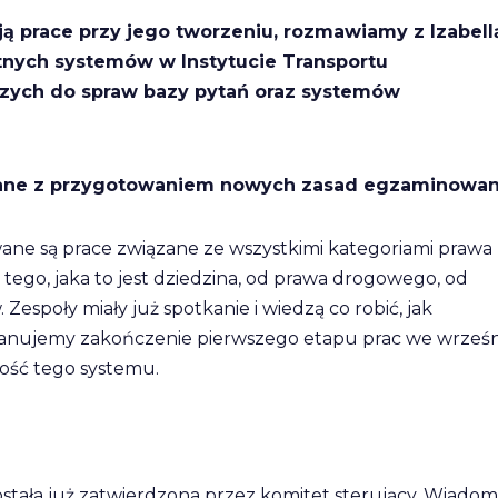
ją prace przy jego tworzeniu, rozmawiamy z Izabell
tnych systemów w Instytucie Transportu
ych do spraw bazy pytań oraz systemów
iązane z przygotowaniem nowych zasad egzaminowan
owane są prace związane ze wszystkimi kategoriami prawa
d tego, jaka to jest dziedzina, od prawa drogowego, od
społy miały już spotkanie i wiedzą co robić, jak
 Planujemy zakończenie pierwszego etapu prac we wrześn
ość tego systemu.
ostała już zatwierdzona przez komitet sterujący. Wiadom