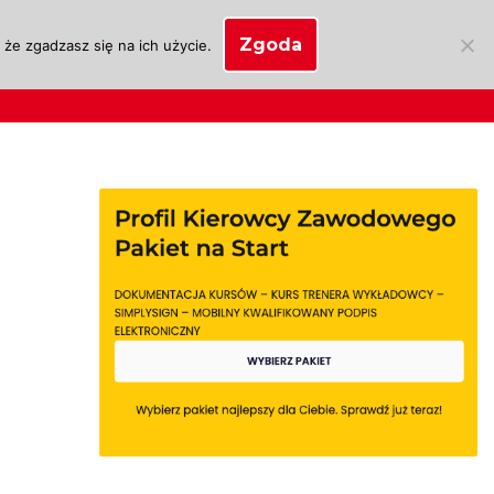
Zgoda
że zgadzasz się na ich użycie.
SKLEP
anie
Biznes OSK
Moje konto