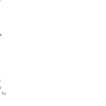
W
a
i
y
. To