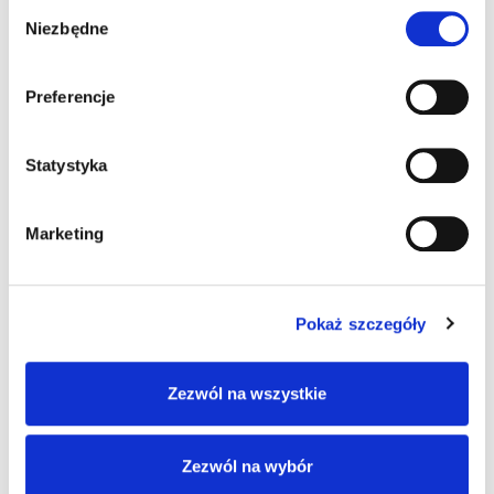
Wybór
Niezbędne
zgody
Pingback:
check my site
Preferencje
Pingback:
ดูหนังใหม่ Netflix Viu
Statystyka
Pingback:
วิเคราะห์บอลวันนี้
Marketing
Pokaż szczegóły
Możliwość komentowania została wyłączona.
Zezwól na wszystkie
Zezwól na wybór