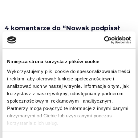
4 komentarze do “Nowak podpisał
rozporządzenia”
Niniejsza strona korzysta z plików cookie
w.sz.
Wykorzystujemy pliki cookie do spersonalizowania treści
i reklam, aby oferować funkcje społecznościowe i
2012-06-30 o 20:15
analizować ruch w naszej witrynie. Informacje o tym, jak
korzystasz z naszej witryny, udostępniamy partnerom
I znowu wielka burza w szklance wody! Chciał
społecznościowym, reklamowym i analitycznym.
bym się mylić ale mam poważne obawy, że
Partnerzy mogą połączyć te informacje z innymi danymi
rozporządzenia -programy nauki jazdy będą na
otrzymanymi od Ciebie lub uzyskanymi podczas
podobnym a więc takim samym poziomie jak
korzystania z ich usług.
poprzednie.
Z poważaniem W.Sz