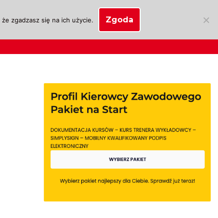
Zgoda
że zgadzasz się na ich użycie.
SKLEP
anie
Biznes OSK
Moje konto