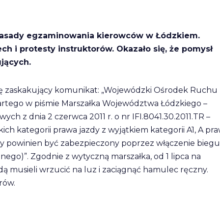
zasady egzaminowania kierowców w Łódzkiem.
 i protesty instruktorów. Okazało się, że pomysł
jących.
się zaskakujący komunikat: „Wojewódzki Ośrodek Ruchu
artego w piśmie Marszałka Województwa Łódzkiego –
 z dnia 2 czerwca 2011 r. o nr IFI.8041.30.2011.TR –
tkich kategorii prawa jazdy z wyjątkiem kategorii A1, A pr
y powinien być zabezpieczony poprzez włączenie biegu
ego)”. Zgodnie z wytyczną marszałka, od 1 lipca na
musieli wrzucić na luz i zaciągnąć hamulec ręczny.
rów.