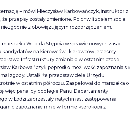
rnację – mówi Mieczysław Karbowańczyk, instruktor z
e przepisy zostały zmienione. Po chwili zdałem sobie
y, niezgodnie z obowiązującym rozporządzeniem.
 marszałka Witolda Stępnia w sprawie nowych zasad
a kandydatów na kierowców i kierowców jesteśmy
sterstwo Infrastruktury zmieniało w ostatnim czasie
ysław Karbowańczyk poprosił o możliwość zapoznania się
mał zgody. Ustalił, że przedstawiciele Urzędu
krotnie w ostatnim półroczu. Zaapelował do marszałka o
zę więc pana, by podległe Panu Departamenty
o w Łodzi zaprzestały natychmiast zastępowania
am o zapoznanie mnie w formie kserokopii z