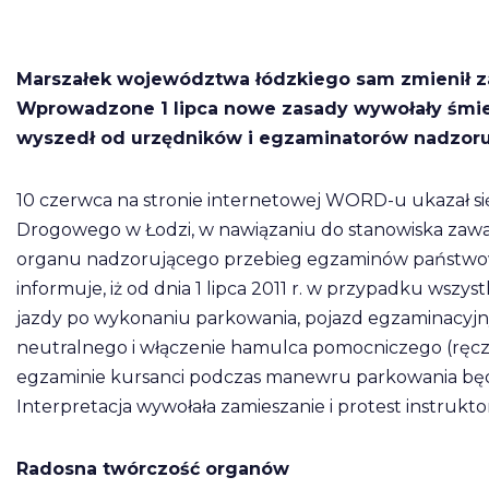
Marszałek województwa łódzkiego sam zmienił 
Wprowadzone 1 lipca nowe zasady wywołały śmiech
wyszedł od urzędników i egzaminatorów nadzoru
10 czerwca na stronie internetowej WORD-u ukazał 
Drogowego w Łodzi, w nawiązaniu do stanowiska zaw
organu nadzorującego przebieg egzaminów państwowych
informuje, iż od dnia 1 lipca 2011 r. w przypadku wszys
jazdy po wykonaniu parkowania, pojazd egzaminacyjn
neutralnego i włączenie hamulca pomocniczego (ręczn
egzaminie kursanci podczas manewru parkowania będą 
Interpretacja wywołała zamieszanie i protest instrukto
Radosna twórczość organów