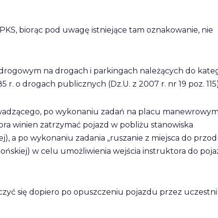
PKS, biorąc pod uwagę istniejące tam oznakowanie, nie
drogowym na drogach i parkingach należących do kateg
. o drogach publicznych (Dz.U. z 2007 r. nr 19 poz. 115)
rowadzącego, po wykonaniu zadań na placu manewrowym
ra winien zatrzymać pojazd w pobliżu stanowiska
j), a po wykonaniu zadania „ruszanie z miejsca do przo
ońskiej) w celu umożliwienia wejścia instruktora do poj
czyć się dopiero po opuszczeniu pojazdu przez uczestn