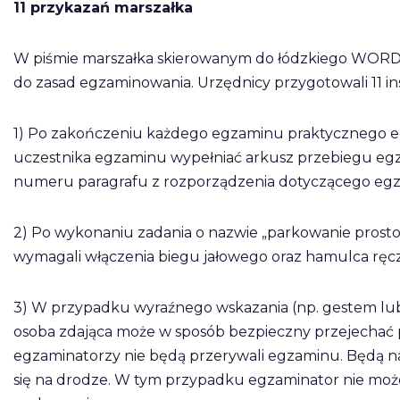
11 przykazań marszałka
W piśmie marszałka skierowanym do łódzkiego WORD-u
do zasad egzaminowania. Urzędnicy przygotowali 11 ins
1) Po zakończeniu każdego egzaminu praktycznego eg
uczestnika egzaminu wypełniać arkusz przebiegu egz
numeru paragrafu z rozporządzenia dotyczącego eg
2) Po wykonaniu zadania o nazwie „parkowanie prost
wymagali włączenia biegu jałowego oraz hamulca ręc
3) W przypadku wyraźnego wskazania (np. gestem lub
osoba zdająca może w sposób bezpieczny przejechać
egzaminatorzy nie będą przerywali egzaminu. Będą nat
się na drodze. W tym przypadku egzaminator nie może