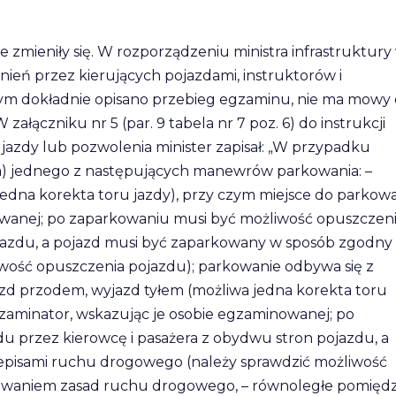
e zmieniły się. W rozporządzeniu ministra infrastruktury
nień przez kierujących pojazdami, instruktorów i
órym dokładnie opisano przebieg egzaminu, nie ma mowy 
załączniku nr 5 (par. 9 tabela nr 7 poz. 6) do instrukcji
zdy lub pozwolenia minister zapisał: „W przypadku
: a) jednego z następujących manewrów parkowania: –
edna korekta toru jazdy), przy czym miejsce do parkow
wanej; po zaparkowaniu musi być możliwość opuszczen
jazdu, a pojazd musi być zaparkowany w sposób zgodny
wość opuszczenia pojazdu); parkowanie odbywa się z
d przodem, wyjazd tyłem (możliwa jedna korekta toru
zaminator, wskazując je osobie egzaminowanej; po
 przez kierowcę i pasażera z obydwu stron pojazdu, a
episami ruchu drogowego (należy sprawdzić możliwość
howaniem zasad ruchu drogowego, – równoległe pomięd