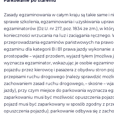
Parkowanie po staremu
Zasady egzaminowania w całym kraju są takie same i ni
sprawie szkolenia, egzaminowania i uzyskiwania upraw
egzaminatorów (Dz.U. nr 217, poz. 1834 ze zm.), w kt
konieczności wrzucania na luz i zaciągania ręcznego. W 
przeprowadzania egzaminów państwowych na prawo ja
egzaminu dla kategorii B i B1 prawa jazdy wykonanie
prostopadłe – wjazd przodem, wyjazd tyłem (możliwa j
wyznacza egzaminator, wskazując je osobie egzamino
pojazdu przez kierowcę i pasażera z obydwu stron po
przepisami ruchu drogowego (należy sprawdzić możli
zachowaniem zasad ruchu drogowego, – skośne – wjaz
jazdy), przy czym miejsce do parkowania wyznacza eg
zaparkowaniu musi być możliwość opuszczenia pojazdu
pojazd musi być zaparkowany w sposób zgodny z prz
opuszczenia pojazdu); parkowanie odbywa się z zac