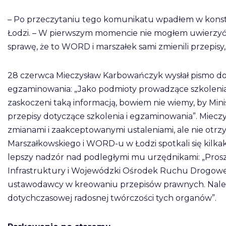
– Po przeczytaniu tego komunikatu wpadłem w konste
Łodzi. – W pierwszym momencie nie mogłem uwierzyć, ż
sprawę, że to WORD i marszałek sami zmienili przepis
28 czerwca Mieczysław Karbowańczyk wysłał pismo do
egzaminowania: „Jako podmioty prowadzące szkoleni
zaskoczeni taką informacją, bowiem nie wiemy, by Mini
przepisy dotyczące szkolenia i egzaminowania”. Miecz
zmianami i zaakceptowanymi ustaleniami, ale nie otrzy
Marszałkowskiego i WORD-u w Łodzi spotkali się kilka
lepszy nadzór nad podległymi mu urzędnikami: „Pros
Infrastruktury i Wojewódzki Ośrodek Ruchu Drogoweg
ustawodawcy w kreowaniu przepisów prawnych. Naleg
dotychczasowej radosnej twórczości tych organów”.