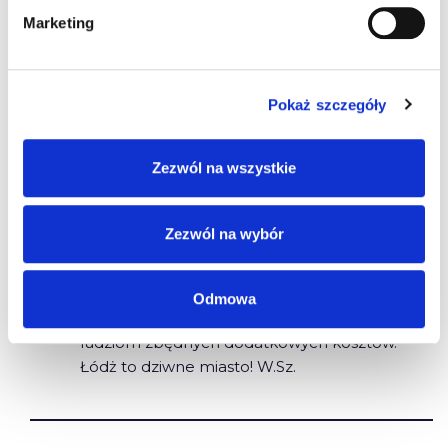
2011-10-04 o 18:28
Marketing
hm
Pokaż szczegóły
W.Sz.
Zezwól na wszystkie
2011-10-25 o 12:18
Zezwól na wybór
Dziwię się dla czego nie można uznać karty
jazd /o ile ona istnieje/? Przecież jest wiele
sposobów uwierzytelniania orginalnych
Odmowa
dokumentów-karty jazd i oszczędzenia
ludziom zbędnych dodatkowych kosztów.
Łódż to dziwne miasto! W.Sz.