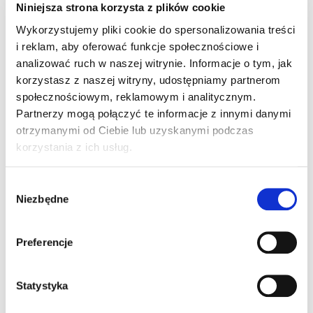
Niniejsza strona korzysta z plików cookie
Potwierdza to Henryk Waluda, dyrektor
Wykorzystujemy pliki cookie do spersonalizowania treści
Wojewódzkiego Ośrodka Ruchu Drogowego w
i reklam, aby oferować funkcje społecznościowe i
Sieradzu. – U nas egzaminy odbywają się tylko na
analizować ruch w naszej witrynie. Informacje o tym, jak
drogach publicznych – mówi Waluda.
korzystasz z naszej witryny, udostępniamy partnerom
społecznościowym, reklamowym i analitycznym.
Partnerzy mogą połączyć te informacje z innymi danymi
otrzymanymi od Ciebie lub uzyskanymi podczas
„Polska Dziennik Łódzki”, Agnieszka Jasińska
korzystania z ich usług.
Wybór
Niezbędne
zgody
7 komentarzy do “Łódź: kolejne
rewolucyjne pomysły na egzamin”
Preferencje
Statystyka
ja