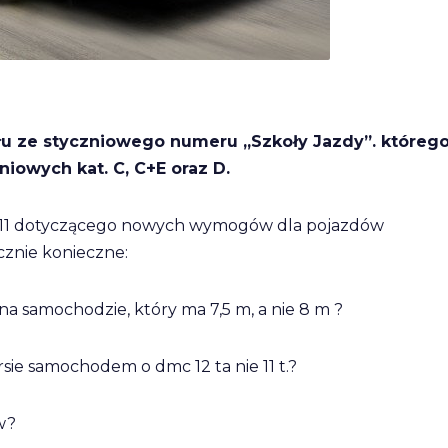
ułu ze styczniowego numeru „Szkoły Jazdy”. któreg
owych kat. C, C+E oraz D.
1/2011 dotyczącego nowych wymogów dla pojazdów
cznie konieczne:
na samochodzie, który ma 7,5 m, a nie 8 m ?
rsie samochodem o dmc 12 ta nie 11 t.?
w?