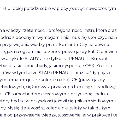
dzi H10 lepiej poradzi sobie w pracy jeżdżąc nowoczesnym
 wiedzy, rzetelności i profesjonalności instruktora oraz
zgodna z obecnymi wymogami i nie musi się skończyć na 
go przyswojenia wiedzy przez kursanta. Czy na pewno
, jak na egzaminie, przecież prawo jazdy kat. C będzie 
w artykule STARY, a nie tylko na RENAULT. Kursant
iera takie samochody, jakimi dysponuje OSK. Zresztą
hodów, w tym także STAR i RENAULT oraz każdy pojazd
tematem jest szkolenie na kat. CE (prawo jazdy
hodowych, ciężarowy z przyczepą lub ciągnik siodłowy 
kat. CE samochodem ciężarowym z przyczepą spełnia
tóry będzie w przyszłości jeździł ciągnikiem siodłowym z
ny. Myślę, że jakość szkolenia nie zależy w tak dużym
 ale od przyswajania wiedzy, stosowania jej w praktyce i t