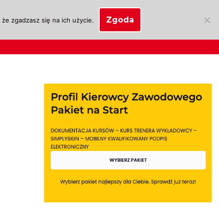
Zgoda
że zgadzasz się na ich użycie.
SKLEP
anie
Biznes OSK
Moje konto