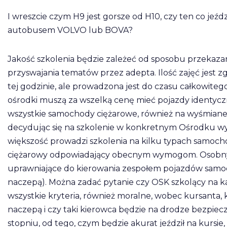
I wreszcie czym H9 jest gorsze od H10, czy ten co jeź
autobusem VOLVO lub BOVA?
Jakość szkolenia będzie zależeć od sposobu przekazania
przyswajania tematów przez adepta. Ilość zajęć jest 
tej godzinie, ale prowadzona jest do czasu całkowite
ośrodki muszą za wszelką cenę mieć pojazdy identyczne
wszystkie samochody ciężarowe, również na wyśmiane 
decydując się na szkolenie w konkretnym Ośrodku wyb
większość prowadzi szkolenia na kilku typach samoc
ciężarowy odpowiadający obecnym wymogom. Osobnym 
uprawniające do kierowania zespołem pojazdów samoc
naczepą). Można zadać pytanie czy OSK szkolący na 
wszystkie kryteria, również moralne, wobec kursanta, k
naczepą i czy taki kierowca będzie na drodze bezpiecz
stopniu, od tego, czym będzie akurat jeździł na kursie,