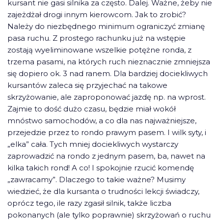
kursant nie gasi silnika za często. Dalej. Ważne, żeby nie
zajeżdżał drogi innym kierowcom. Jak to zrobić?
Należy do niezbędnego minimum ograniczyć zmianę
pasa ruchu. Z prostego rachunku już na wstępie
zostają wyeliminowane wszelkie potężne ronda, z
trzema pasami, na których ruch nieznacznie zmniejsza
się dopiero ok. 3 nad ranem. Dla bardziej dociekliwych
kursantów zaleca się przyjechać na takowe
skrzyżowanie, ale zaproponować jazdę np. na wprost.
Zajmie to dość dużo czasu, będzie miał wokół
mnóstwo samochodów, a co dla nas najważniejsze,
przejedzie przez to rondo prawym pasem. I wilk syty, i
„elka” cała. Tych mniej dociekliwych wystarczy
zaprowadzić na rondo z jednym pasem, ba, nawet na
kilka takich rond! A co! I spokojnie rzucić komendę
„zawracamy”. Dlaczego to takie ważne? Musimy
wiedzieć, że dla kursanta o trudności lekcji świadczy,
oprócz tego, ile razy zgasił silnik, także liczba
pokonanych (ale tylko poprawnie) skrzyżowań o ruchu