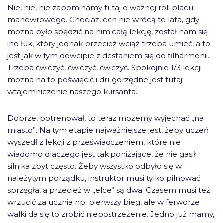
Nie, nie, nie zapominamy tutaj o ważnej roli placu
manewrowego. Chociaż, ech nie wrócą te lata, gdy
można było spędzić na nim całą lekcję, został nam się
ino łuk, który jednak przecież wciąż trzeba umieć, a to
jest jak w tym dowcipie z dostaniem się do filharmonii.
Trzeba ćwiczyć, ćwiczyć, ćwiczyć. Spokojnie 1/3 lekcji
można na to poświęcić i drugorzędne jest tutaj
wtajemniczenie naszego kursanta.
Dobrze, potrenował, to teraz możemy wyjechać „na
miasto”. Na tym etapie najważniejsze jest, żeby uczeń
wyszedł z lekcji z przeświadczeniem, które nie
wiadomo dlaczego jest tak poniżające, że nie gasił
silnika zbyt często. Żeby wszystko odbyło się w
należytym porządku, instruktor musi tylko pilnować
sprzęgła, a przecież w „elce” są dwa. Czasem musi też
wrzucić za ucznia np. pierwszy bieg, ale w ferworze
walki da się to zrobić niepostrzeżenie. Jedno już mamy,