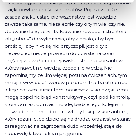
na drodze, jest w stanie przejechać przez skrzyżowanie
dzięki powtarzalności schematów. Poprzez to, że
zasada znaku ustąp pierwszeństwa jest wszędzie,
zawsze taka sama, niezależnie czy o tym wie, czy nie.
Udawanie lekcji, czyli traktowanie zawodu instruktora
jak „roboty” do wykonania, aby zleciała, aby było
prościej i aby nikt się nie przyczepił, jest o tyle
niebezpieczne, że prowadzi do powstania coraz
częściej zauważalnego zjawiska: istnienia kursantów,
którzy nawet nie wiedzą, czego nie wiedzą. Nie
zapominajmy, że „im więcej potu na ćwiczeniach, tym
mniej krwi w boju”, wbrew pozorom trzeba utrudniać
lekcje naszym kursantom, ponieważ tylko dzięki temu
mogą popełnić błąd konstruktywny, czyli pod kontrolą,
który zamiast obniżać morale, będzie jego kolejnym
doświadczeniem. I dopiero wtedy lekcja z kursantem,
który rozumie, co dzieje się na drodze oraz jest w stanie
zareagować na zagrożenia dużo wcześniej, staje się
naprawdę łatwa, lekka i przyjemna.