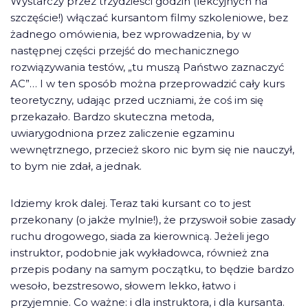
Wystarczy przez trzydzieści godzin (lekcyjnych na
szczęście!) włączać kursantom filmy szkoleniowe, bez
żadnego omówienia, bez wprowadzenia, by w
następnej części przejść do mechanicznego
rozwiązywania testów, „tu muszą Państwo zaznaczyć
AC”… I w ten sposób można przeprowadzić cały kurs
teoretyczny, udając przed uczniami, że coś im się
przekazało. Bardzo skuteczna metoda,
uwiarygodniona przez zaliczenie egzaminu
wewnętrznego, przecież skoro nic bym się nie nauczył,
to bym nie zdał, a jednak.
Idziemy krok dalej. Teraz taki kursant co to jest
przekonany (o jakże mylnie!), że przyswoił sobie zasady
ruchu drogowego, siada za kierownicą. Jeżeli jego
instruktor, podobnie jak wykładowca, również zna
przepis podany na samym początku, to będzie bardzo
wesoło, bezstresowo, słowem lekko, łatwo i
przyjemnie. Co ważne: i dla instruktora, i dla kursanta.