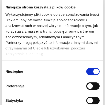
Niniejsza strona korzysta z plików cookie
Pingback:
best place to buy crack cocaine with bitcoin
Wykorzystujemy pliki cookie do spersonalizowania treści
i reklam, aby oferować funkcje społecznościowe i
Pingback:
magic mushrooms dried for sale​
analizować ruch w naszej witrynie. Informacje o tym, jak
korzystasz z naszej witryny, udostępniamy partnerom
Pingback:
ruay
społecznościowym, reklamowym i analitycznym.
Partnerzy mogą połączyć te informacje z innymi danymi
Pingback:
รับจำนำรถ
otrzymanymi od Ciebie lub uzyskanymi podczas
korzystania z ich usług.
Pingback:
useful reference
Wybór
Pingback:
เปรียบเทียบ masurebet กับ เว็บหวยซอง
Niezbędne
zgody
Preferencje
Możliwość komentowania została wyłączona.
Statystyka