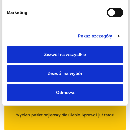
Marketing
Pokaż szczegóły
Zezwól na wszystkie
Zezwól na wybór
Odmowa