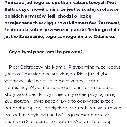
Podczas jednego ze spotkań kabaretowych Piotr
Bałtroczyk mówił o nim, że jest w ścisłej czołówce
polskich artystów, jeśli chodzi o liczbę
przejechanych w ciągu roku kilometrów. Żartował,
że dorabia sobie, przewożąc paczki. Jednego dnia
jest w Szczecinie, tego samego dnia w Gdańsku.
– Czy z tymi paczkami to prawda?
– Piotr Bałtroczyk nie kłamie. Przypominam, że kiedyś
„paczka” mawiano na sto złotych. Piotr już chyba
wtedy żył, ale był jeszcze mało znany i słabo
zarabiający. Wyraźnie zazdrościł starszemu koledze,
który woził paczki, czyli miał przy sobie przynajmniej
200 złotych – dwie paczki. Było to oczywiście przed
denominacją, czyli obcięciem czterech zer. W tamtych
czasach nie było sztuką być tego samego dnia w
Gdańsku i Szczecinie, to raptem 370 km. To dzisiaj