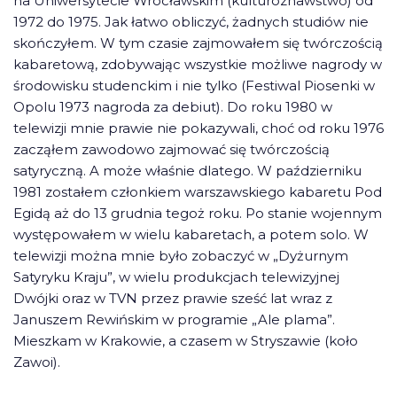
na Uniwersytecie Wrocławskim (kulturoznawstwo) od
1972 do 1975. Jak łatwo obliczyć, żadnych studiów nie
skończyłem. W tym czasie zajmowałem się twórczością
kabaretową, zdobywając wszystkie możliwe nagrody w
środowisku studenckim i nie tylko (Festiwal Piosenki w
Opolu 1973 nagroda za debiut). Do roku 1980 w
telewizji mnie prawie nie pokazywali, choć od roku 1976
zacząłem zawodowo zajmować się twórczością
satyryczną. A może właśnie dlatego. W październiku
1981 zostałem członkiem warszawskiego kabaretu Pod
Egidą aż do 13 grudnia tegoż roku. Po stanie wojennym
występowałem w wielu kabaretach, a potem solo. W
telewizji można mnie było zobaczyć w „Dyżurnym
Satyryku Kraju”, w wielu produkcjach telewizyjnej
Dwójki oraz w TVN przez prawie sześć lat wraz z
Januszem Rewińskim w programie „Ale plama”.
Mieszkam w Krakowie, a czasem w Stryszawie (koło
Zawoi).