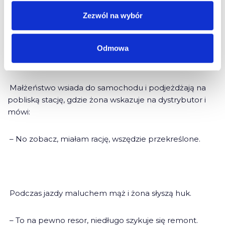
– Dlaczego nie jeździłaś?
Zezwól na wybór
– Nie jeździłam, bo nigdzie nie ma benzyny
bezołowiowej. Jak nie wierzysz, to możemy pojechać i
Odmowa
sprawdzić – odpowiada zdziwionemu mężowi żona.
Małżeństwo wsiada do samochodu i podjeżdżają na
pobliską stację, gdzie żona wskazuje na dystrybutor i
mówi:
– No zobacz, miałam rację, wszędzie przekreślone.
Podczas jazdy maluchem mąż i żona słyszą huk.
– To na pewno resor, niedługo szykuje się remont.