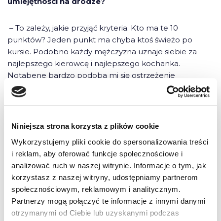
umiejętności na drodze?
– To zależy, jakie przyjąć kryteria. Kto ma te 10
punktów? Jeden punkt ma chyba ktoś świeżo po
kursie. Podobno każdy mężczyzna uznaje siebie za
najlepszego kierowcę i najlepszego kochanka.
Notabene bardzo podoba mi się ostrzeżenie
dedykowane kierowcom, chyba właśnie mężczyznom:
„jedź ostrożnie, nie każdy jest takim doskonałym
kierowcą jak ty”. W życiu przejechałem około półtora
miliona kilometrów. Oceniam się na 8.
Niniejsza strona korzysta z plików cookie
Wykorzystujemy pliki cookie do spersonalizowania treści
– Jest Pan artystą, który oprócz słów kojarzony
i reklam, aby oferować funkcje społecznościowe i
jest również z muzyką. Czego słucha Pan
analizować ruch w naszej witrynie. Informacje o tym, jak
najczęściej w samochodzie?
korzystasz z naszej witryny, udostępniamy partnerom
społecznościowym, reklamowym i analitycznym.
– Naprawdę różnej muzyki. Zaczynając od popu,
Partnerzy mogą połączyć te informacje z innymi danymi
poprzez rock, blues, a kończąc na muzyce poważnej.
otrzymanymi od Ciebie lub uzyskanymi podczas