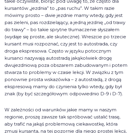
takie oczywiste, biorąc pod uwagę to, że często dla
kursantów „jezdnia” to „pas ruchu”. W takim razie
mówimy prosto – dwie jezdnie mamy wtedy, gdy jest
pas zieleni, pas rozdzielający, a jedną jezdnię „od trawy
do trawy” – bo takie sprytne tłumaczenie słyszałem
(wydaje się proste, ale skuteczne). Wreszcie po trzecie
kursant musi rozpoznać, czy jest to autostrada, czy
droga ekspresowa. Często w języku potocznym
kursanci nazywają autostradą jakąkolwiek drogę
dwujezdniową poza obszarem zabudowanym i potem
stwarza to problemy w czasie lekcji. W związku z tym
ponownie prosta wskazówka – z autostradą, z drogą
ekspresową mamy do czynienia tylko wtedy, gdy był
znak (by być szczegółowym: odpowiednio D-9 i D-7).
W zależności od warunków jakie mamy w naszym
regionie, proszę zawsze tak spróbować ustalić trasę,
aby trafić na jakąś problemową ciekawostkę, która
zmusi kursanta, na tej pozornie dla niego prostej lekcji,