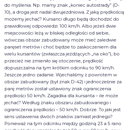
do myślenia. Np. mamy znak „koniec autostrady” (D-
10), a droga jest nadal dwujezdniowa. Z jaką prędkością
możemy jechać? Kursanci długo będą dochodzić do
prawidłowej odpowiedzi: 100 km/h. Albo jeżeli dwie
miejscowości leżą w bliskiej odległości od siebie,
wówczas obszar zabudowany może mieć zaledwie
paręset metrów i choć będzie to zaskoczeniem dla
wielu kursantów (zwłaszcza jeżdżących „na oko”), bo
przecież nie zmieniło się otoczenie, prędkość
dopuszczalna na tym krótkim odcinku to 90 km/h.
Jeszcze jedno zadanie. Wjechaliśmy z powrotem w
obszar zabudowany (był znak D-42) i jednocześnie za
parę metrów został ustawiony znak ograniczenia
prędkości 50 km/h. Zagadka dla kursanta – ile może
jechać? Według znaku obszaru zabudowanego i
ograniczenia prędkości – 50 km/h. Dobrze. To jaki jest
sens ustawienia dwóch znaków zamiast jednego?
Ponieważ na tym odcinku między godziną 23 a 5 rano