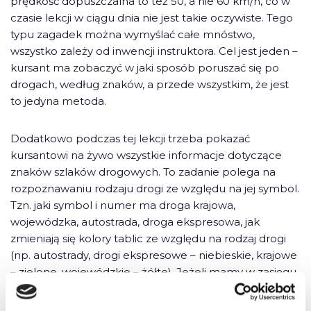
prędkość dopuszczalna to też 50, a nie 60 km/h, co w
czasie lekcji w ciągu dnia nie jest takie oczywiste. Tego
typu zagadek można wymyślać całe mnóstwo,
wszystko zależy od inwencji instruktora. Cel jest jeden –
kursant ma zobaczyć w jaki sposób poruszać się po
drogach, według znaków, a przede wszystkim, że jest
to jedyna metoda.
Dodatkowo podczas tej lekcji trzeba pokazać
kursantowi na żywo wszystkie informacje dotyczące
znaków szlaków drogowych. To zadanie polega na
rozpoznawaniu rodzaju drogi ze względu na jej symbol.
Tzn. jaki symbol i numer ma droga krajowa,
wojewódzka, autostrada, droga ekspresowa, jak
zmieniają się kolory tablic ze względu na rodzaj drogi
(np. autostrady, drogi ekspresowe – niebieskie, krajowe
– zielone, wojewódzkie – żółte). Jeżeli mamy w zasięgu
autostradę, pokażmy nieco specyficzny, aczkolwiek
intuicyjny sposób jej oznaczenia. Tj. trzy informacje