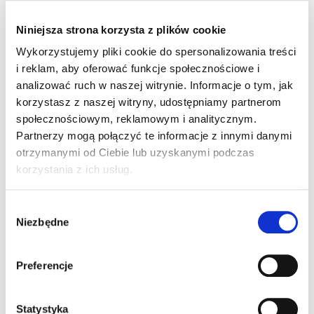
przed wyjazdem, ustawione w odległości średnio 3000
m od niego, co ma odpowiednio przygotować
Niniejsza strona korzysta z plików cookie
kierowcę do zjazdu, biorąc pod uwagę duże prędkości.
Wykorzystujemy pliki cookie do spersonalizowania treści
To wszystko ma nauczyć przyszłego kierowcę
i reklam, aby oferować funkcje społecznościowe i
sposobów korzystania z ustawionych przy drodze
analizować ruch w naszej witrynie. Informacje o tym, jak
znaków, wykorzystania w przyszłości symboli
korzystasz z naszej witryny, udostępniamy partnerom
zapisanych na mapie, a nie tylko uciekania się do
społecznościowym, reklamowym i analitycznym.
systemu GPS…
Partnerzy mogą połączyć te informacje z innymi danymi
otrzymanymi od Ciebie lub uzyskanymi podczas
Następne pytanie, które zmusi do myślenia i pomoże
korzystania z ich usług.
w rozwiązywaniu testów na prawo jazdy, to
podstawowa różnica, oprócz prędkości, między
Wybór
autostradą, a drogą ekspresową. Otóż autostrada
Niezbędne
zgody
będzie zawsze dwujezdniowa, natomiast droga
ekspresowa niekoniecznie. Też warto zwrócić uwagę
Preferencje
na okrągłe zjazdy z tych dróg, ponieważ to często
zadziwia kursantów, którzy zapominają dostosować
prędkość do ostrego łuku zjazdowego (nie bez kozery,
Statystyka