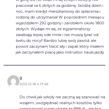
pracował za 6 złotych za godzinę. Jeżdżę dzień i
noc, mam kredyt mieszkaniowy do spłacenia i
rodzinę do utrzymania! W poprzednim miesiącu
wyjeździłem 292 godziny i zarobiłem około 1800
złotych. Wydaje mi się, że egzaminatorzy
zarabiają lepiej ode mnie i nie muszą tyrać od
świtu do nocy!! Bardzo lubię swój zawód, ale
powoli zaczynam tracić siły i zapał, który miałem
jak zaczynałem pracę jako instruktor nauki jazdy.
:)
2012-12-18 o 17:46
Do chwili jak szkoły nie zaczną się szanować na
wzajem, uwzględniać realnych kosztów, tylko
organizować super okazje za 999 zł… nie licz