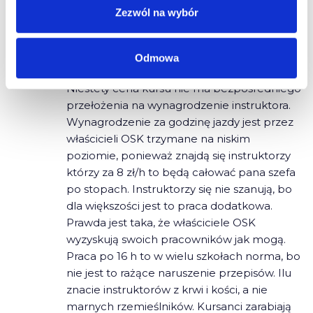
Zezwól na wybór
Marcin Zygmunt
2012-12-18 o 20:48
Odmowa
Niestety cena kursu nie ma bezpośredniego
przełożenia na wynagrodzenie instruktora.
Wynagrodzenie za godzinę jazdy jest przez
właścicieli OSK trzymane na niskim
poziomie, ponieważ znajdą się instruktorzy
którzy za 8 zł/h to będą całować pana szefa
po stopach. Instruktorzy się nie szanują, bo
dla większości jest to praca dodatkowa.
Prawda jest taka, że właściciele OSK
wyzyskują swoich pracowników jak mogą.
Praca po 16 h to w wielu szkołach norma, bo
nie jest to rażące naruszenie przepisów. Ilu
znacie instruktorów z krwi i kości, a nie
marnych rzemieślników. Kursanci zarabiają