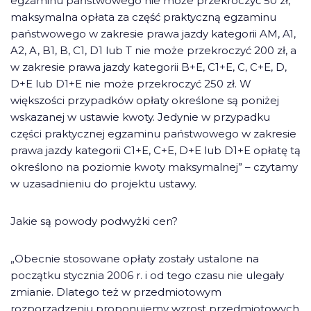
egzaminu państwowego nie może przekroczyć 50 zł,
maksymalna opłata za część praktyczną egzaminu
państwowego w zakresie prawa jazdy kategorii AM, A1,
A2, A, B1, B, C1, D1 lub T nie może przekroczyć 200 zł, a
w zakresie prawa jazdy kategorii B+E, C1+E, C, C+E, D,
D+E lub D1+E nie może przekroczyć 250 zł. W
większości przypadków opłaty określone są poniżej
wskazanej w ustawie kwoty. Jedynie w przypadku
części praktycznej egzaminu państwowego w zakresie
prawa jazdy kategorii C1+E, C+E, D+E lub D1+E opłatę tą
określono na poziomie kwoty maksymalnej” – czytamy
w uzasadnieniu do projektu ustawy.
Jakie są powody podwyżki cen?
„Obecnie stosowane opłaty zostały ustalone na
początku stycznia 2006 r. i od tego czasu nie ulegały
zmianie. Dlatego też w przedmiotowym
rozporządzeniu proponujemy wzrost przedmiotowych