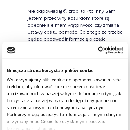
Nie odpowiadaj 🙂 zrobi to kto inny. Sam
jestem przeciwny absurdom które są
obecnie ale mam wątpliwości czy zmiana
ustawy coś tu pomoże. Co z tego że trzeba
będzie podawać informację o części
teoretycznej jeśli już w praktycznej tylko
pierwszą godzinę i egzamin wewnętrzny do
wiadomości starostwa… Dodatkowo każda
kontrola musi być wcześniej zgłoszona co
Niniejsza strona korzysta z plików cookie
niestety doprowadzi że na czas kontroli
Wykorzystujemy pliki cookie do spersonalizowania treści
wszystko będzie się zgadzać. Problem jest w
i reklam, aby oferować funkcje społecznościowe i
samym środowisku i jakich by sposobów nie
analizować ruch w naszej witrynie. Informacje o tym, jak
wymyślali dopóki się nie naprawi środowisko
korzystasz z naszej witryny, udostępniamy partnerom
nie można liczyć na polepszenie sytuacji.
społecznościowym, reklamowym i analitycznym.
Partnerzy mogą połączyć te informacje z innymi danymi
otrzymanymi od Ciebie lub uzyskanymi podczas
korzystania z ich usług.