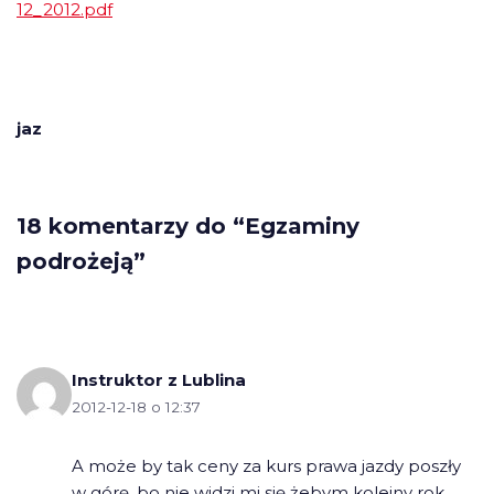
12_2012.pdf
jaz
18 komentarzy do “Egzaminy
podrożeją”
Instruktor z Lublina
2012-12-18 o 12:37
A może by tak ceny za kurs prawa jazdy poszły
w górę, bo nie widzi mi się żebym kolejny rok