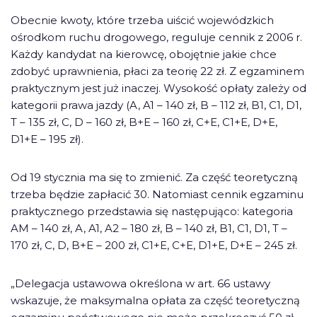
Obecnie kwoty, które trzeba uiścić wojewódzkich
ośrodkom ruchu drogowego, reguluje cennik z 2006 r.
Każdy kandydat na kierowcę, obojętnie jakie chce
zdobyć uprawnienia, płaci za teorię 22 zł. Z egzaminem
praktycznym jest już inaczej. Wysokość opłaty zależy od
kategorii prawa jazdy (A, A1 – 140 zł, B – 112 zł, B1, C1, D1,
T – 135 zł, C, D – 160 zł, B+E – 160 zł, C+E, C1+E, D+E,
D1+E – 195 zł).
Od 19 stycznia ma się to zmienić. Za część teoretyczną
trzeba będzie zapłacić 30. Natomiast cennik egzaminu
praktycznego przedstawia się następująco: kategoria
AM – 140 zł, A, A1, A2 – 180 zł, B – 140 zł, B1, C1, D1, T –
170 zł, C, D, B+E – 200 zł, C1+E, C+E, D1+E, D+E – 245 zł.
„Delegacja ustawowa określona w art. 66 ustawy
wskazuje, że maksymalna opłata za część teoretyczną