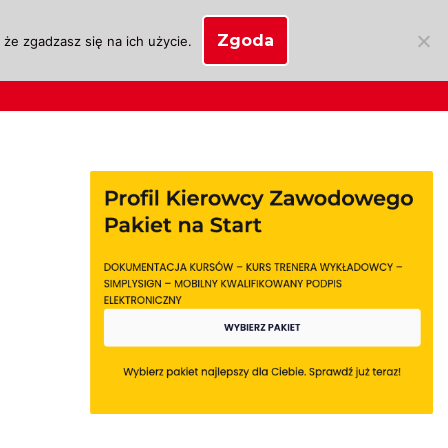
Zgoda
że zgadzasz się na ich użycie.
SKLEP
anie
Biznes OSK
Moje konto