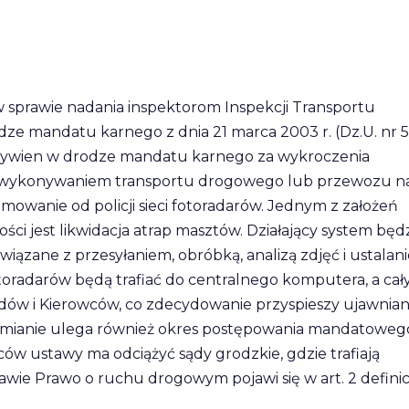
 sprawie nadania inspektorom Inspekcji Transportu
e mandatu karnego z dnia 21 marca 2003 r. (Dz.U. nr 5
grzywien w drodze mandatu karnego za wykroczenia
 z wykonywaniem transportu drogowego lub przewozu n
ejmowanie od policji sieci fotoradarów. Jednym z założeń
i jest likwidacja atrap masztów. Działający system będ
iązane z przesyłaniem, obróbką, analizą zdjęć i ustalan
toradarów będą trafiać do centralnego komputera, a cał
dów i Kierowców, co zdecydowanie przyspieszy ujawnian
 Zmianie ulega również okres postępowania mandatoweg
ców ustawy ma odciążyć sądy grodzkie, gdzie trafiają
tawie Prawo o ruchu drogowym pojawi się w art. 2 definic