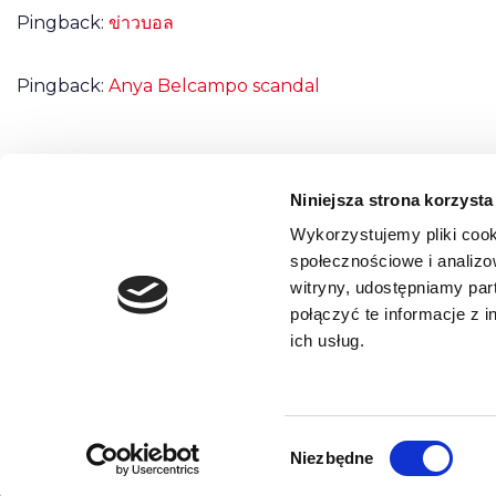
Pingback:
ข่าวบอล
Pingback:
Anya Belcampo scandal
Niniejsza strona korzysta
Możliwość komentowania została wyłączona.
Wykorzystujemy pliki cook
społecznościowe i analizo
witryny, udostępniamy pa
połączyć te informacje z 
ich usług.
REGULAMIN
POLITYKA PRYWATNOŚCI
O NAS
0
Wybór
Neve
| Powered by
WordPress
Niezbędne
zgody