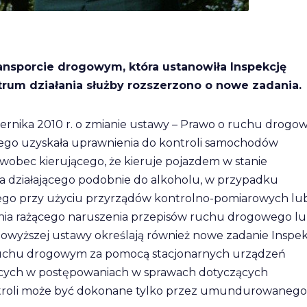
ransporcie drogowym, która ustanowiła Inspekcję
trum działania służby rozszerzono o nowe zadania.
iernika 2010 r. o zmianie ustawy – Prawo o ruchu drog
owego uzyskała uprawnienia do kontroli samochodów
obec kierującego, że kieruje pojazdem w stanie
ka działającego podobnie do alkoholu, w przypadku
ego przy użyciu przyrządów kontrolno-pomiarowych lu
nia rażącego naruszenia przepisów ruchu drogowego l
wyższej ustawy określają również nowe zadanie Inspek
 ruchu drogowym za pomocą stacjonarnych urządzeń
jących w postępowaniach w sprawach dotyczących
troli może być dokonane tylko przez umundurowanego