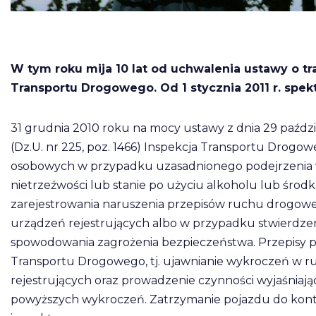
W tym roku mija 10 lat od uchwalenia ustawy o t
Transportu Drogowego. Od 1 stycznia 2011 r. spek
31 grudnia 2010 roku na mocy ustawy z dnia 29 paźdz
(Dz.U. nr 225, poz. 1466) Inspekcja Transportu Drog
osobowych w przypadku uzasadnionego podejrzenia w
nietrzeźwości lub stanie po użyciu alkoholu lub środ
zarejestrowania naruszenia przepisów ruchu drogow
urządzeń rejestrujących albo w przypadku stwierdze
spowodowania zagrożenia bezpieczeństwa. Przepisy po
Transportu Drogowego, tj. ujawnianie wykroczeń w
rejestrujących oraz prowadzenie czynności wyjaśnia
powyższych wykroczeń. Zatrzymanie pojazdu do kon