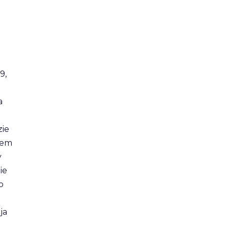
9,
a
zie
iem
y
ie
o
ja