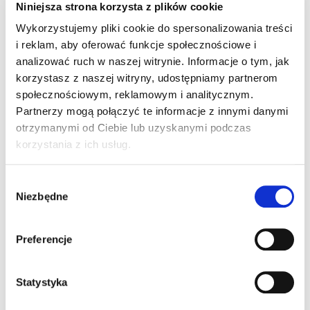
Niniejsza strona korzysta z plików cookie
3 komentarze do “Zostawił psa w
Wykorzystujemy pliki cookie do spersonalizowania treści
samochodzie. Zwierzę zdechło.”
i reklam, aby oferować funkcje społecznościowe i
analizować ruch w naszej witrynie. Informacje o tym, jak
korzystasz z naszej witryny, udostępniamy partnerom
społecznościowym, reklamowym i analitycznym.
Pingback:
click through the next website
Partnerzy mogą połączyć te informacje z innymi danymi
otrzymanymi od Ciebie lub uzyskanymi podczas
Pingback:
buy cocaine online
korzystania z ich usług.
Pingback:
blote tieten
Wybór
Niezbędne
zgody
Preferencje
Możliwość komentowania została wyłączona.
Statystyka