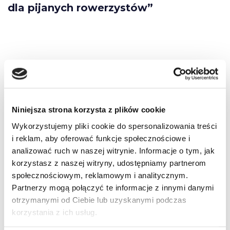
dla pijanych rowerzystów”
Pingback:
relax
Pingback:
birds singing
Niniejsza strona korzysta z plików cookie
Pingback:
Cafe Music
Wykorzystujemy pliki cookie do spersonalizowania treści
i reklam, aby oferować funkcje społecznościowe i
Pingback:
다시보기
analizować ruch w naszej witrynie. Informacje o tym, jak
korzystasz z naszej witryny, udostępniamy partnerom
Pingback:
relax
społecznościowym, reklamowym i analitycznym.
Partnerzy mogą połączyć te informacje z innymi danymi
otrzymanymi od Ciebie lub uzyskanymi podczas
Pingback:
gangster music 2023
korzystania z ich usług.
Pingback:
soft jazz