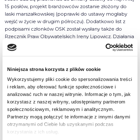
15 posłów, projekt branżowców zostanie złożony do
laski marszałkowskiej (poprawki do ustawy mogłaby
wejść w życie w drugim półroczu). Dodatkowo list z
podpisami członków OSK został wysłany także do
Rzecznik Praw Obywatelskich Ireny Lipowicz. Działania
zmierzające do poprawy niezgodnej z prawem ustawy
koordynuje Ogólnopolskie Stowarzyszenie
KIEROWCA.PL.
Niniejsza strona korzysta z plików cookie
Jakie zmiany zakłada projekt?
Wykorzystujemy pliki cookie do spersonalizowania treści
i reklam, aby oferować funkcje społecznościowe i
CZYTAJ DALEJ
TUTAJ
na dev.szkola-jazdy.pl
analizować ruch w naszej witrynie. Informacje o tym, jak
korzystasz z naszej witryny, udostępniamy partnerom
społecznościowym, reklamowym i analitycznym.
Partnerzy mogą połączyć te informacje z innymi danymi
otrzymanymi od Ciebie lub uzyskanymi podczas
korzystania z ich usług.
3 komentarze do “Z ustawą do posłów