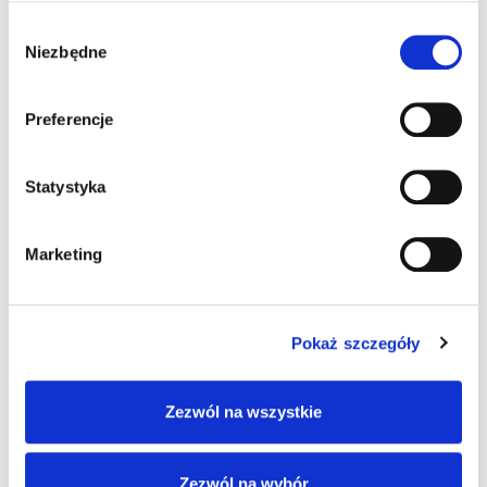
marsz!”
Wybór
Niezbędne
zgody
Preferencje
Pingback:
where can i Buy psilocybin pills online
Statystyka
Pingback:
browse this site
Marketing
Pingback:
รับทำ Google Ads
Pokaż szczegóły
Możliwość komentowania została wyłączona.
Zezwól na wszystkie
Zezwól na wybór