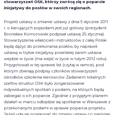
stowarzyszeń OSK, którzy zwrócą się o poparcie
inicjatywy do posłów w swoich regionach.
Projekt ustawy o zmianie ustawy z dnia 5 stycznie 2011
r. o kierujących pojazdami jest już gotowy (prezydent
Bronisław Komorowski podpisał ustawę 25 stycznia).
Stowarzyszenia właścicieli i instruktorów z całej Polski
będą dążyć do przekonania posłów, by naprawili
ustawę w trybie inicjatywy poselskiej zanim ustawa
wejdzie w życie (ma wejść w życie w lutym 2012 roku).
Przygotowali w tej sprawie list (czytaj w ramce), pod
którym zbierają podpisy członków stowarzyszeń
ośrodków szkolenia kierowców. Zadaniem lokalnych
szefów struktur OSK było zorganizowanie
indywidualnych spotkań z posłami, na których będą
zabiegać o ich poparcie. Zgodnie z przyjętym planem
działań w marcu odbędzie się spotkanie w Warszawie z
przekonanymi posłami w sprawie poparcia projektu.
Jeżeli uda się przekonać do zmiany ustawy co najmniej