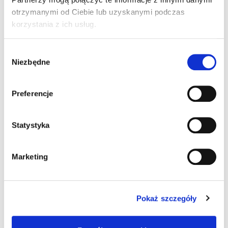
Maciej Piaszczyński
otrzymanymi od Ciebie lub uzyskanymi podczas
korzystania z ich usług.
Wybór
3 komentarze do “Wywiad „Szkoły
Niezbędne
zgody
Jazdy”: Motoryzacja – to nie tylko
praca”
Preferencje
Statystyka
Pingback:
pgslot
Marketing
Pingback:
Related Site
Pingback:
รับสั่งทำเค้ก
Pokaż szczegóły