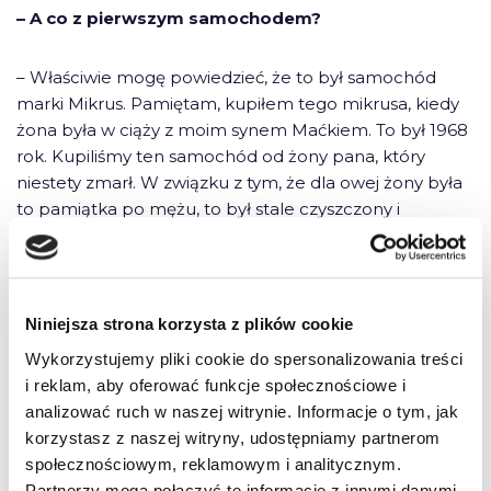
– A co z pierwszym samochodem?
– Właściwie mogę powiedzieć, że to był samochód
marki Mikrus. Pamiętam, kupiłem tego mikrusa, kiedy
żona była w ciąży z moim synem Maćkiem. To był 1968
rok. Kupiliśmy ten samochód od żony pana, który
niestety zmarł. W związku z tym, że dla owej żony była
to pamiątka po mężu, to był stale czyszczony i
chuchany. Nie zapomnę wrażenia z jazdy tym
samochodem, bowiem auto jeździło do 70 km/h. Nie
daj Boże przekroczyło się tę prędkość, bo np. jechało
się z górki albo wiatr był w plecy, to puchły tłoki,
Niniejsza strona korzysta z plików cookie
wszyscy przed tym zawsze przestrzegali. Trzeba było
Wykorzystujemy pliki cookie do spersonalizowania treści
wtedy się zatrzymać i dopiero kiedy tłoki odpuściły i
i reklam, aby oferować funkcje społecznościowe i
temperatura spadła – można było jechać dalej….
analizować ruch w naszej witrynie. Informacje o tym, jak
korzystasz z naszej witryny, udostępniamy partnerom
Czytaj dalej na
szkola-jazdy.pl
społecznościowym, reklamowym i analitycznym.
Partnerzy mogą połączyć te informacje z innymi danymi