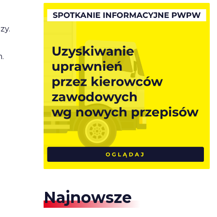
zy.
.
Najnowsze