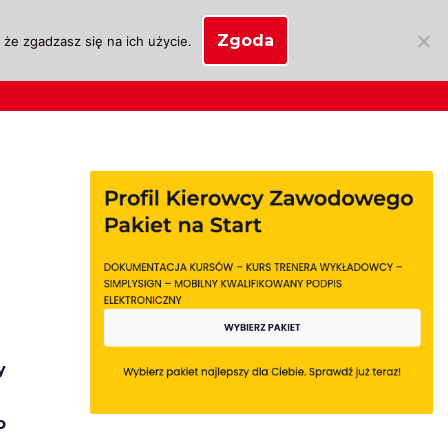
Zgoda
że zgadzasz się na ich użycie.
SKLEP
anie
Biznes OSK
Moje konto
y
o