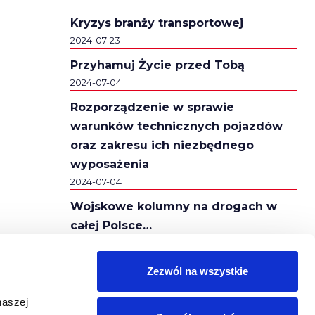
Kryzys branży transportowej
2024-07-23
Przyhamuj Życie przed Tobą
2024-07-04
Rozporządzenie w sprawie
warunków technicznych pojazdów
oraz zakresu ich niezbędnego
wyposażenia
2024-07-04
Wojskowe kolumny na drogach w
całej Polsce…
2024-02-16
Autostrady A2 i A4 za darmo!
Zezwól na wszystkie
2024-02-16
naszej