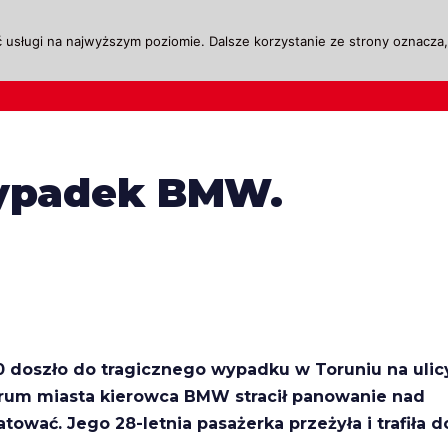
 usługi na najwyższym poziomie. Dalsze korzystanie ze strony oznacza, 
ktualności
Legislacja
Szkolenie i Egzaminow
wypadek BMW.
20 doszło do tragicznego wypadku w Toruniu na ulic
trum miasta kierowca BMW stracił panowanie nad
tować. Jego 28-letnia pasażerka przeżyła i trafiła d