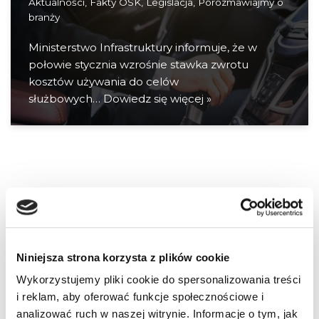
Aktualności
,
Fakty OSK
,
Legislacja
,
Porozmawiajmy o
branży
Ministerstwo Infrastruktury informuje, że w
połowie stycznia wzrośnie stawka zwrotu
kosztów używania do celów
służbowych…
Dowiedz się więcej »
Niniejsza strona korzysta z plików cookie
Wykorzystujemy pliki cookie do spersonalizowania treści
i reklam, aby oferować funkcje społecznościowe i
analizować ruch w naszej witrynie. Informacje o tym, jak