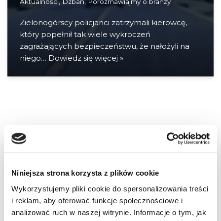
Aktualności
,
Dzban
,
Porozmawiajmy o branży
Zielonogórscy policjanci zatrzymali kierowcę,
który popełnił tak wiele wykroczeń
zagrażających bezpieczeństwu, że nałożyli na
niego…
Dowiedz się więcej »
Niniejsza strona korzysta z plików cookie
Wykorzystujemy pliki cookie do spersonalizowania treści
i reklam, aby oferować funkcje społecznościowe i
analizować ruch w naszej witrynie. Informacje o tym, jak