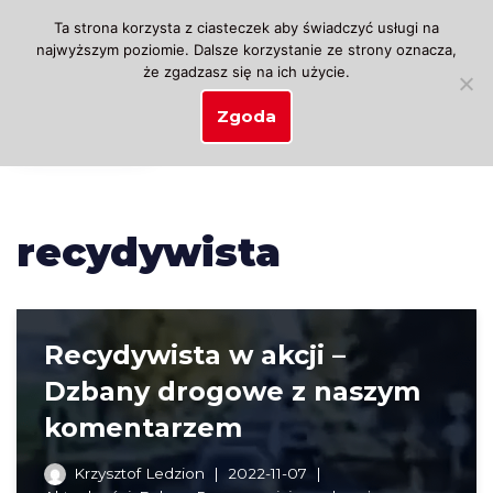
Ta strona korzysta z ciasteczek aby świadczyć usługi na
najwyższym poziomie. Dalsze korzystanie ze strony oznacza,
Przejdź
że zgadzasz się na ich użycie.
do
treści
Zgoda
recydywista
Recydywista w akcji –
Dzbany drogowe z naszym
komentarzem
Krzysztof Ledzion
2022-11-07